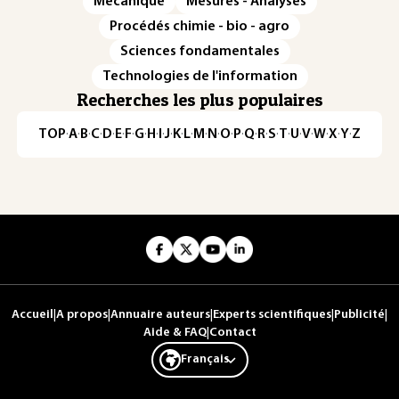
Mécanique
Mesures - Analyses
Procédés chimie - bio - agro
Sciences fondamentales
Technologies de l'information
Recherches les plus populaires
TOP
·
A
·
B
·
C
·
D
·
E
·
F
·
G
·
H
·
I
·
J
·
K
·
L
·
M
·
N
·
O
·
P
·
Q
·
R
·
S
·
T
·
U
·
V
·
W
·
X
·
Y
·
Z
Accueil
|
A propos
|
Annuaire auteurs
|
Experts scientifiques
|
Publicité
|
Aide & FAQ
|
Contact
Français