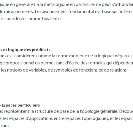
ique en général et à la métalogique en particulier ne peut s’affranchir
de raisonnements. Le raisonnement fondamental est basé sur l’infére
ps considérée comme bivalente.
s et logique des prédicats
ions est considérée comme la forme moderne de la logique mégaro-st
age propositionnel en permettant d'écrire des formules qui dépenden
es notions de variables, de symboles de fonctions et de relations.
- Espaces particuliers
s représentent la structure de base de la topologie générale. Découv
s, les espaces d’applications entre espaces topologiques, et les esp
iant.