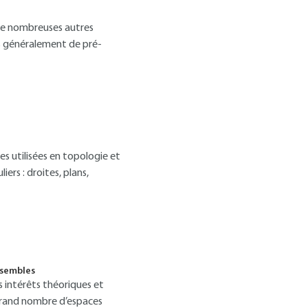
de nombreuses autres
lus généralement de pré-
s utilisées en topologie et
rs : droites, plans,
nsembles
s intérêts théoriques et
 grand nombre d’espaces