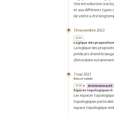
Une introduction à la log
et aux différents types 
de vérité a été longtem
10 novembre 2023
AF89
Logique des proposition
La logique des proposit
prédicats étend le lang
d’introduire notamment l
7 mai 2021
Relu et validé
AF98
Article interactif
Espaces topologiques II 
Les espaces topologique
topologiques particulier
espace topologique amb