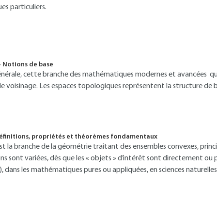
s particuliers.
- Notions de base
nérale, cette branche des mathématiques modernes et avancées qui
 de voisinage. Les espaces topologiques représentent la structure de b
éfinitions, propriétés et théorèmes fondamentaux
t la branche de la géométrie traitant des ensembles convexes, princ
ions sont variées, dès que les « objets » d’intérêt sont directement ou
), dans les mathématiques pures ou appliquées, en sciences naturell