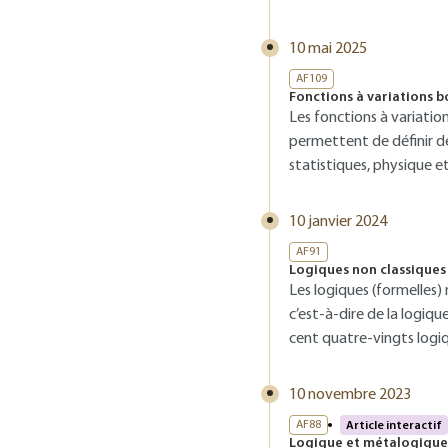
10 mai 2025
AF109
Fonctions à variations 
Les fonctions à variation
permettent de définir de
statistiques, physique 
10 janvier 2024
AF91
Logiques non classiques
Les logiques (formelles)
c’est-à-dire de la logiq
cent quatre-vingts logiq
10 novembre 2023
AF88
Article interactif
Logique et métalogique