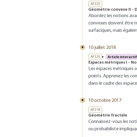
AF220
Géométrie convexe II - 
Abordez les notions avan
convexes doivent être me
surfaciques, mais égale
10 juillet 2018
AF120
Article interactif
Espaces métriques I - No
Les espaces métriques s
points. Apprenez les co
dans le cadre des espac
10 octobre 2017
AF218
Géométrie fractale
Connaissez-vous les noti
ou probabiliste impliquan