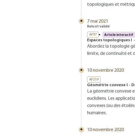
topologiques et métrique
7 mai 2021
Relu et validé
AF97
Article interactif
Espaces topologiques I 
Abordez la topologie gé
limite, de continuité et
10 novembre 2020
AF219
Géométrie convexe I - D
La géométrie convexe es
euclidiens. Les applicat
convexes (ou des étoilés
humaines.
10 novembre 2020