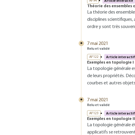
AF94
Article interactif
Théorie des ensembles 
La théorie des ensembl
disciplines scientifiques
ordre y sont très souve
7 mai 2021
Relu et validé
AF122
Article interactif
Exemples en topologie I -
La topologie générale e
de leurs propriétés. Déc
courbes et autres objet
7 mai 2021
Relu et validé
AF123
Article interactif
Exemples en topologie II
La topologie générale ét
applicatifs se retrouve