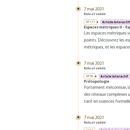
7 mai 2021
Relu et validé
AF121
Article interactif
Espaces métriques II - Es
Les espaces métriques s
points. Découvrez les es
métriques, et les espac
7 mai 2021
Relu et validé
AF96
Article interactif
Prétopologie
Fortement méconnue, la
des réseaux complexes ut
tant en sciences formelle
7 mai 2021
Relu et validé