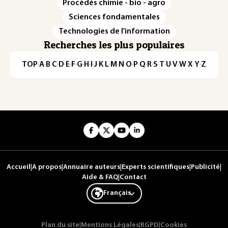
Procédés chimie - bio - agro
Sciences fondamentales
Technologies de l'information
Recherches les plus populaires
TOP
·
A
·
B
·
C
·
D
·
E
·
F
·
G
·
H
·
I
·
J
·
K
·
L
·
M
·
N
·
O
·
P
·
Q
·
R
·
S
·
T
·
U
·
V
·
W
·
X
·
Y
·
Z
Accueil
|
A propos
|
Annuaire auteurs
|
Experts scientifiques
|
Publicité
|
Aide & FAQ
|
Contact
Français
Plan du site
|
Mentions Légales
|
RGPD
|
Cookies