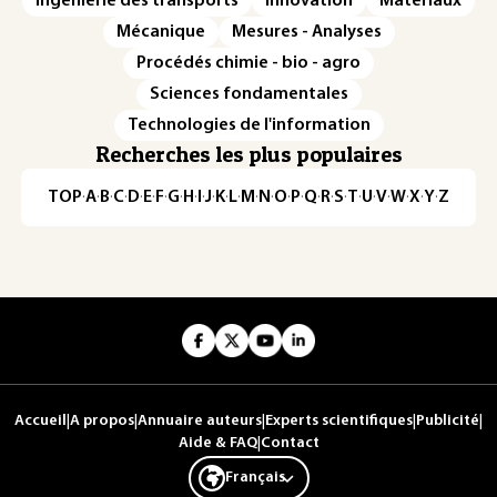
Ingénierie des transports
Innovation
Matériaux
Mécanique
Mesures - Analyses
Procédés chimie - bio - agro
Sciences fondamentales
Technologies de l'information
Recherches les plus populaires
TOP
·
A
·
B
·
C
·
D
·
E
·
F
·
G
·
H
·
I
·
J
·
K
·
L
·
M
·
N
·
O
·
P
·
Q
·
R
·
S
·
T
·
U
·
V
·
W
·
X
·
Y
·
Z
Accueil
|
A propos
|
Annuaire auteurs
|
Experts scientifiques
|
Publicité
|
Aide & FAQ
|
Contact
Français