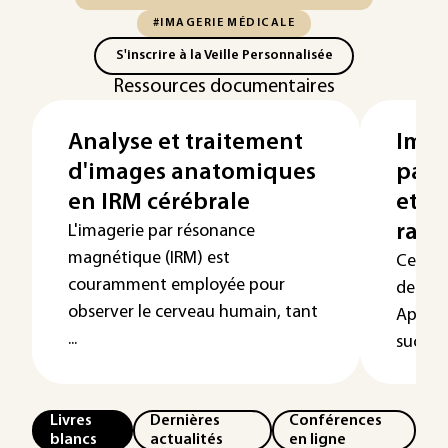
#IMAGERIE MÉDICALE
S'inscrire à la Veille Personnalisée
Ressources documentaires
Analyse et traitement
Imag
d'images anatomiques
par 
en IRM cérébrale
et s
rayo
L'imagerie par résonance
magnétique (IRM) est
Cet art
couramment employée pour
de l'im
observer le cerveau humain, tant
Après 
...
succinc
Livres
Dernières
Conférences
blancs
actualités
en ligne