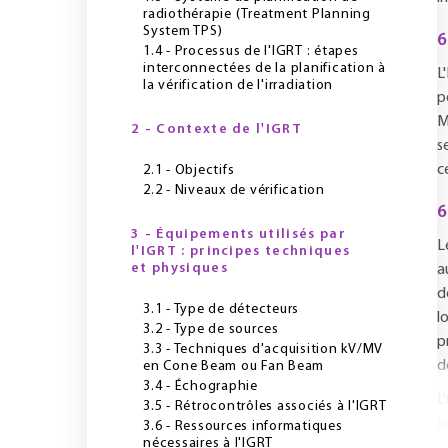
radiothérapie (Treatment Planning
System TPS)
6
1.4 - Processus de l'IGRT : étapes
interconnectées de la planification à
L
la vérification de l'irradiation
p
M
2 - Contexte de l'IGRT
s
c
2.1 - Objectifs
2.2 - Niveaux de vérification
6
3 - Équipements utilisés par
L
l'IGRT : principes techniques
et physiques
a
d
3.1 - Type de détecteurs
l
3.2 - Type de sources
p
3.3 - Techniques d'acquisition kV/MV
d
en Cone Beam ou Fan Beam
3.4 - Échographie
L
3.5 - Rétrocontrôles associés à l'IGRT
(
3.6 - Ressources informatiques
nécessaires à l'IGRT