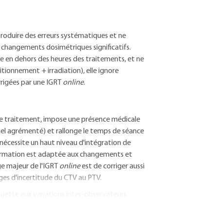
produire des erreurs systématiques et ne
 changements dosimétriques significatifs.
e en dehors des heures des traitements, et ne
tionnement + irradiation), elle ignore
rrigées par une IGRT
online
.
 de traitement, impose une présence médicale
nel agrémenté) et rallonge le temps de séance
 nécessite un haut niveau d'intégration de
nformation est adaptée aux changements et
ge majeur de l'IGRT
online
est de corriger aussi
rges d'incertitude du CTV au PTV.
 sujette aux variations inter-observateurs