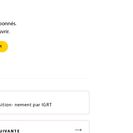
abonnés.
vrir.
t
S
osition- nement par IGRT
UIVANTE