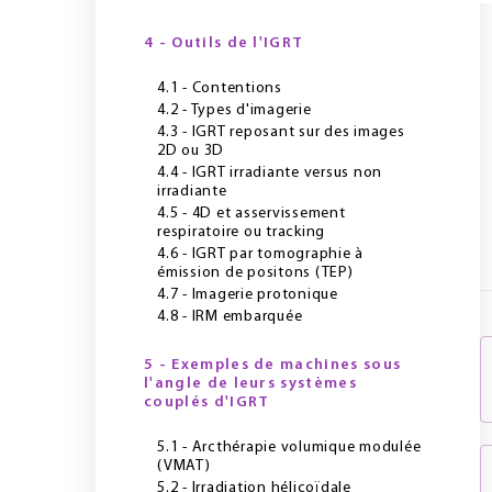
4 - Outils de l'IGRT
4.1 - Contentions
4.2 - Types d'imagerie
4.3 - IGRT reposant sur des images
2D ou 3D
4.4 - IGRT irradiante versus non
irradiante
4.5 - 4D et asservissement
respiratoire ou tracking
4.6 - IGRT par tomographie à
émission de positons (TEP)
4.7 - Imagerie protonique
4.8 - IRM embarquée
5 - Exemples de machines sous
l'angle de leurs systèmes
couplés d'IGRT
5.1 - Arcthérapie volumique modulée
(VMAT)
5.2 - Irradiation hélicoïdale