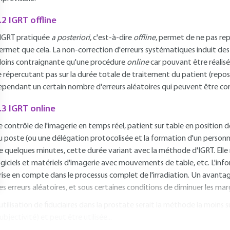
.2 IGRT offline
'IGRT pratiquée
a posteriori
, c'est-à-dire
offline
, permet de ne pas re
ermet que cela. La non-correction d'erreurs systématiques induit des
oins contraignante qu'une procédure
online
car pouvant être réalisé
e répercutant pas sur la durée totale de traitement du patient (reposi
ependant un certain nombre d'erreurs aléatoires qui peuvent être co
.3 IGRT online
e contrôle de l'imagerie en temps réel, patient sur table en position
u poste (ou une délégation protocolisée et la formation d'un person
e quelques minutes, cette durée variant avec la méthode d'IGRT. Elle
ogiciels et matériels d'imagerie avec mouvements de table, etc. L'i
rise en compte dans le processus complet de l'irradiation. Un avanta
es erreurs aléatoires, et sous certaines conditions de diminuer les ma
'utilisation de fiduciaires dans la prostate serait la méthode la moins
subjectivité) et peut être utilisée...