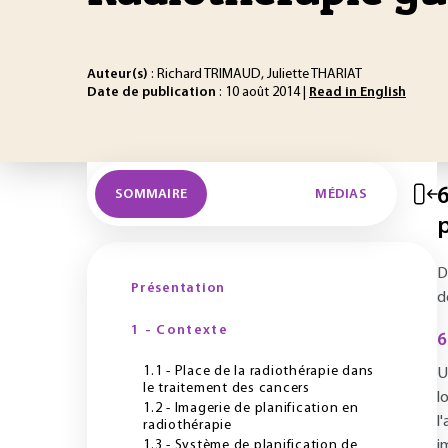
Auteur(s)
: Richard TRIMAUD, Juliette THARIAT
Date de publication
: 10 août 2014 |
Read in English
6
SOMMAIRE
MÉDIAS
D
Présentation
d
1 - Contexte
6
1.1 - Place de la radiothérapie dans
U
le traitement des cancers
l
1.2 - Imagerie de planification en
l
radiothérapie
1.3 - Système de planification de
i