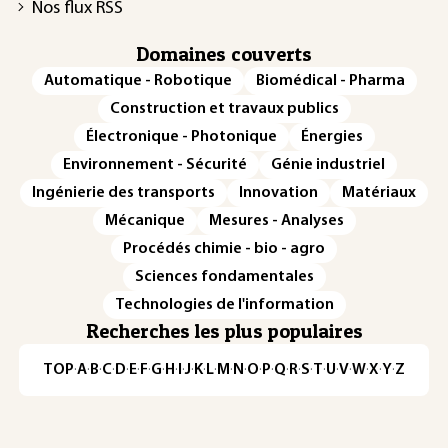
Nos flux RSS
Domaines couverts
Automatique - Robotique
Biomédical - Pharma
Construction et travaux publics
Électronique - Photonique
Énergies
Environnement - Sécurité
Génie industriel
Ingénierie des transports
Innovation
Matériaux
Mécanique
Mesures - Analyses
Procédés chimie - bio - agro
Sciences fondamentales
Technologies de l'information
Recherches les plus populaires
TOP
·
A
·
B
·
C
·
D
·
E
·
F
·
G
·
H
·
I
·
J
·
K
·
L
·
M
·
N
·
O
·
P
·
Q
·
R
·
S
·
T
·
U
·
V
·
W
·
X
·
Y
·
Z