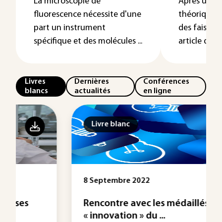
La microscopie de
Après une b
fluorescence nécessite d'une
théorique d
part un instrument
des faiscea
spécifique et des molécules ...
article décrit
Livres
Dernières
Conférences
blancs
actualités
en ligne
Livre blanc
8 Septembre 2022
Rencontre avec les médaillés 2022
« innovation » du ...