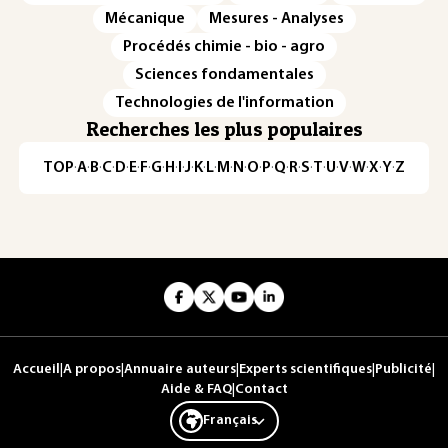
Mécanique
Mesures - Analyses
Procédés chimie - bio - agro
Sciences fondamentales
Technologies de l'information
Recherches les plus populaires
TOP
·
A
·
B
·
C
·
D
·
E
·
F
·
G
·
H
·
I
·
J
·
K
·
L
·
M
·
N
·
O
·
P
·
Q
·
R
·
S
·
T
·
U
·
V
·
W
·
X
·
Y
·
Z
Accueil
|
A propos
|
Annuaire auteurs
|
Experts scientifiques
|
Publicité
|
Aide & FAQ
|
Contact
Français