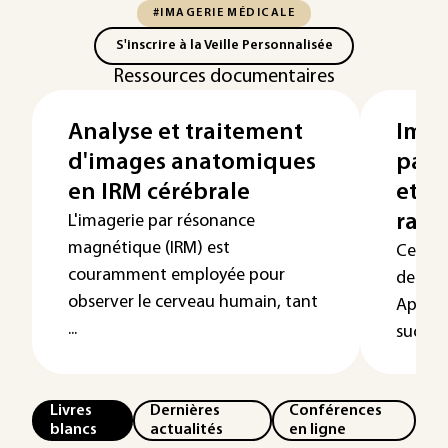
#IMAGERIE MÉDICALE
S'inscrire à la Veille Personnalisée
Ressources documentaires
Analyse et traitement
Imag
d'images anatomiques
par 
en IRM cérébrale
et s
rayo
L'imagerie par résonance
magnétique (IRM) est
Cet art
couramment employée pour
de l'im
observer le cerveau humain, tant
Après 
...
succinc
Livres
Dernières
Conférences
blancs
actualités
en ligne