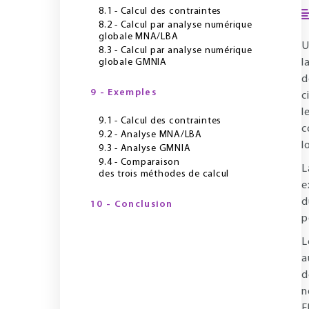
8.1 - Calcul des contraintes
8.2 - Calcul par analyse numérique
globale MNA/LBA
U
8.3 - Calcul par analyse numérique
globale GMNIA
l
d
9 - Exemples
c
l
9.1 - Calcul des contraintes
c
9.2 - Analyse MNA/LBA
l
9.3 - Analyse GMNIA
9.4 - Comparaison
L
des trois méthodes de calcul
e
d
10 - Conclusion
p
L
a
d
n
E