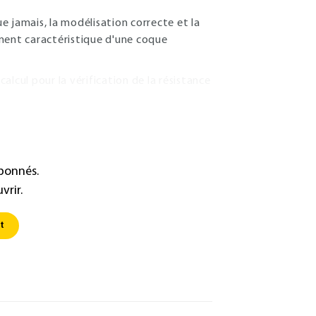
ue jamais, la modélisation correcte et la
ement caractéristique d'une coque
lcul pour la vérification de la résistance
abonnés.
vrir.
t