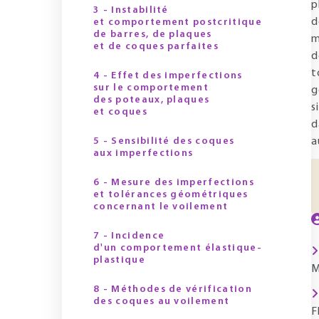
p
3 - Instabilité
d
et comportement postcritique
de barres, de plaques
m
et de coques parfaites
d
t
4 - Effet des imperfections
sur le comportement
g
des poteaux, plaques
s
et coques
d
5 - Sensibilité des coques
a
aux imperfections
6 - Mesure des imperfections
et tolérances géométriques
concernant le voilement
7 - Incidence
d'un comportement élastique-
plastique
M
8 - Méthodes de vérification
des coques au voilement
F