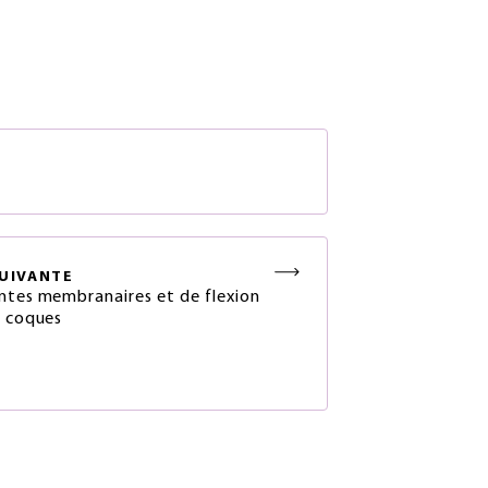
S
UIVANTE
ntes membranaires et de flexion
s coques