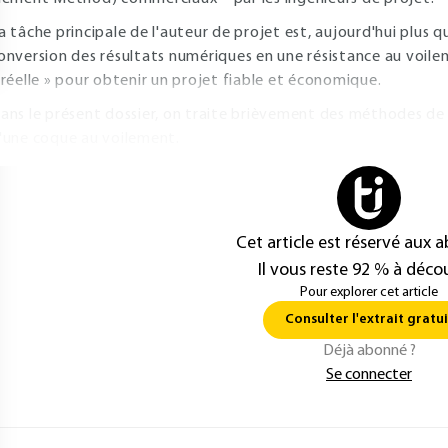
a tâche principale de l'auteur de projet est, aujourd'hui plus q
onversion des résultats numériques en une résistance au voil
 réelle » pour obtenir un projet fiable et économique.
ans le présent dossier, on traite brièvement des méthodes de ca
'une coque au voilement.
Cet article est réservé aux 
Il vous reste 92 % à décou
Pour explorer cet article
Consulter l'extrait gratui
Déjà abonné ?
Se connecter