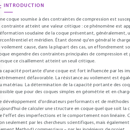
INTRODUCTION
ne coque soumise à des contraintes de compression est suscep
a contrainte atteint une valeur critique : ce phénomène est ap
éformation soudaine de la coque présentant, généralement, u
irconférentiel et méridien. Étant donné qu'en général le char
e voilement cause, dans la plupart des cas, un effondrement sou
oque engendre des contraintes principales de compression et 
orsque ce cisaillement atteint un seuil critique.
a capacité portante d'une coque est fort influencée par les i
xtrêmement défavorable. La résistance au voilement est égale
u matériau. La détermination de la capacité portante des co
ossible que pour des coques simples en géométrie et en char
e développement d'ordinateurs performants et de méthodes 
ujourd'hui de calculer une structure en coque quel que soit la
e l'effet des imperfections et le comportement non linéaire.
on seulement par les chercheurs scientifiques, mais également 
lement Method) commerciaux – par les ingénieurs de projet.