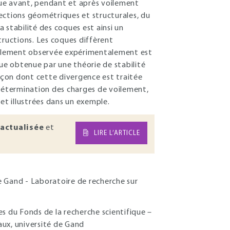
e avant, pendant et après voilement
ections géométriques et structurales, du
 stabilité des coques est ainsi un
ructions. Les coques diffèrent
voilement observée expérimentalement est
que obtenue par une théorie de stabilité
façon dont cette divergence est traitée
 détermination des charges de voilement,
t illustrées dans un exemple.
actualisée
et
LIRE L’ARTICLE
de Gand - Laboratoire de recherche sur
s du Fonds de la recherche scientifique –
aux, université de Gand