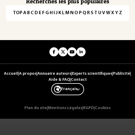
Recherches les plus populaires
TOP
·
A
·
B
·
C
·
D
·
E
·
F
·
G
·
H
·
I
·
J
·
K
·
L
·
M
·
N
·
O
·
P
·
Q
·
R
·
S
·
T
·
U
·
V
·
W
·
X
·
Y
·
Z
Accueil
|
A propos
|
Annuaire auteurs
|
Experts scientifiques
|
Publicité
|
Aide & FAQ
|
Contact
Français
Plan du site
|
Mentions Légales
|
RGPD
|
Cookies