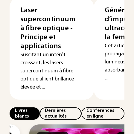
Laser
Générat
supercontinuum
d’impuls
à fibre optique -
ultracou
Principe et
la femto
applications
Cet article dé
propagation 
Suscitant un intérêt
lumineuses d
croissant, les lasers
absorbant et
supercontinuum à fibre
...
optique allient brillance
élevée et ...
Livres
Dernières
Conférences
blancs
actualités
en ligne