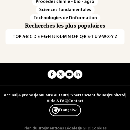
Procédés chimie - bio - agro
Sciences fondamentales
Technologies de l'information
Recherches les plus populaires
TOP
·
A
·
B
·
C
·
D
·
E
·
F
·
G
·
H
·
I
·
J
·
K
·
L
·
M
·
N
·
O
·
P
·
Q
·
R
·
S
·
T
·
U
·
V
·
W
·
X
·
Y
·
Z
Accueil
|
A propos
|
Annuaire auteurs
|
Experts scientifiques
|
Publicité
|
Aide & FAQ
|
Contact
Français
Plan du site
|
Mentions Légales
|
RGPD
|
Cookies