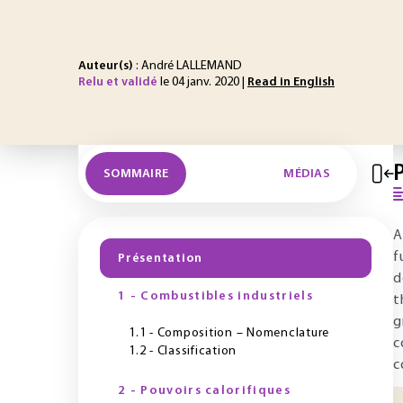
Auteur(s)
: André LALLEMAND
Relu et validé
le 04 janv. 2020 |
Read in English
SOMMAIRE
MÉDIAS
A
f
Présentation
d
1 - Combustibles industriels
t
g
1.1 - Composition – Nomenclature
c
1.2 - Classification
c
2 - Pouvoirs calorifiques