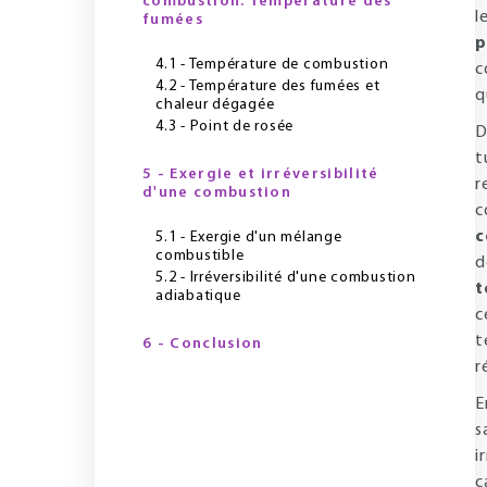
combustion. Température des
l
fumées
p
4.1 - Température de combustion
c
4.2 - Température des fumées et
q
chaleur dégagée
4.3 - Point de rosée
D
t
5 - Exergie et irréversibilité
r
d'une combustion
c
c
5.1 - Exergie d'un mélange
combustible
d
5.2 - Irréversibilité d'une combustion
t
adiabatique
c
t
6 - Conclusion
r
E
s
i
c