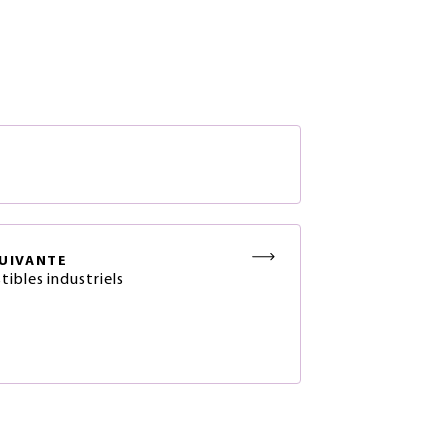
S
UIVANTE
ibles industriels