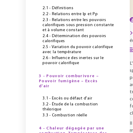
2.1 - Définitions
2.2 - Relations entre Ip et Pp
2.3 - Relations entre les pouvoirs
calorifiques sous pression constante
et à volume constant
2.4 - Détermination des pouvoirs
é
calorifiques
2.5 - Variation du pouvoir calorifique
avec la température
2.6 - Influence des inertes sur le
pouvoir calorifique
L
s
3 - Pouvoir comburivore –
p
Pouvoir fumigène – Excès
a
d'air
t
3.1 - Excès ou défaut d'air
c
3.2 - Étude de la combustion
f
théorique
c
3.3 - Combustion réelle
I
4 - Chaleur dégagée par une
m