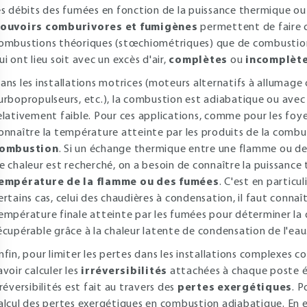
es débits des fumées en fonction de la puissance thermique ou
ouvoirs comburivores et fumigènes
permettent de faire ce
ombustions théoriques (stœchiométriques) que de combustions 
ui ont lieu soit avec un excès d'air,
complètes
ou
incomplèt
ans les installations motrices (moteurs alternatifs à allumag
urbopropulseurs, etc.), la combustion est adiabatique ou ave
elativement faible. Pour ces applications, comme pour les foyer
onnaître la température atteinte par les produits de la comb
ombustion
. Si un échange thermique entre une flamme ou de
e chaleur est recherché, on a besoin de connaître la puissanc
empérature de la flamme ou des fumées
. C'est en particu
ertains cas, celui des chaudières à condensation, il faut connaî
empérature finale atteinte par les fumées pour déterminer la
écupérable grâce à la chaleur latente de condensation de l'eau
nfin, pour limiter les pertes dans les installations complexes c
avoir calculer les
irréversibilités
attachées à chaque poste én
rréversibilités est fait au travers des
pertes exergétiques
. P
alcul des pertes exergétiques en combustion adiabatique. En e