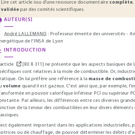
Lire cet article issu d'une ressource documentaire
complète
,
validée
par des comités scientifiques.
AUTEUR(S)
André LALLEMAND
: Professeur émerite des universités - 
nergétique de l'INSA de Lyon
INTRODUCTION
'article
[BE 8 311] ne présente que les aspects basiques de 
pécifiques sont relatives à la mole de combustible. Or, industr
ratique. On lui préfère une référence à la
masse de combusti
u
volume
quand il est gazeux. C'est ainsi que, par exemple, l
ransformée en pouvoir calorifique inférieur PCI ou supérieur P
onstante. Par ailleurs, les différences entre ces diverses grand
onction de la teneur des combustibles en leur divers élémen
lassiques.
l est également important dans les applications industrielles, 
otrices ou de chauffage, de pouvoir déterminer les débits d'ai