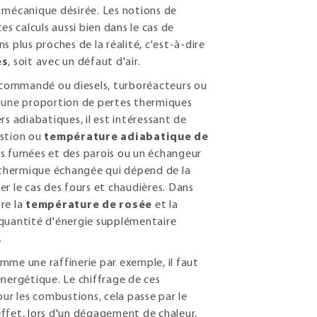
 mécanique désirée. Les notions de
s calculs aussi bien dans le cas de
plus proches de la réalité, c'est-à-dire
es
, soit avec un défaut d'air.
e commandé ou diesels, turboréacteurs ou
c une proportion de pertes thermiques
s adiabatiques, il est intéressant de
ustion ou
température adiabatique de
s fumées et des parois ou un échangeur
e thermique échangée qui dépend de la
lier le cas des fours et chaudières. Dans
tre la
température de rosée
et la
 quantité d'énergie supplémentaire
.
omme une raffinerie par exemple, il faut
ergétique. Le chiffrage de ces
our les combustions, cela passe par le
ffet, lors d'un dégagement de chaleur,