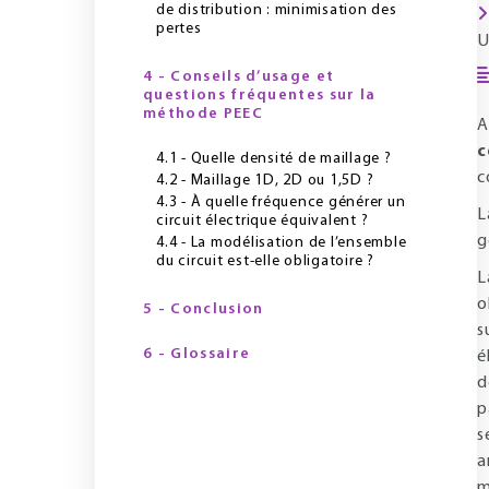
de distribution : minimisation des
pertes
U
4 - Conseils d’usage et
questions fréquentes sur la
méthode PEEC
A
c
4.1 - Quelle densité de maillage ?
c
4.2 - Maillage 1D, 2D ou 1,5D ?
4.3 - À quelle fréquence générer un
L
circuit électrique équivalent ?
g
4.4 - La modélisation de l’ensemble
du circuit est-elle obligatoire ?
L
o
5 - Conclusion
s
6 - Glossaire
é
d
p
s
a
m