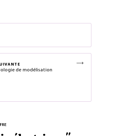
S
UIVANTE
logie de modélisation
FRE