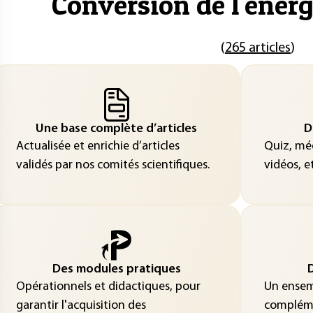
"
Conversion de l'énerg
(
265 articles
)
Une base complète d’articles
D
Actualisée et enrichie d’articles
Quiz, méd
validés par nos comités scientifiques.
vidéos, et
Des modules pratiques
D
Opérationnels et didactiques, pour
Un ensemb
garantir l'acquisition des
compléme