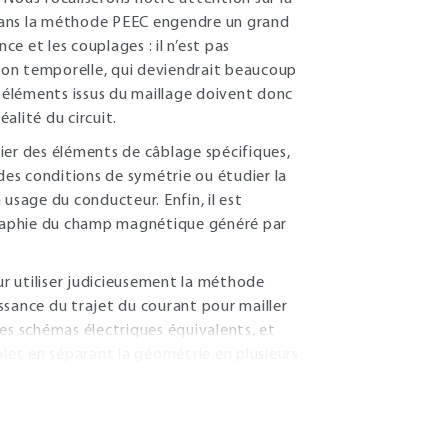
é dans la méthode PEEC engendre un grand
e et les couplages : il n’est pas
tion temporelle, qui deviendrait beaucoup
éléments issus du maillage doivent donc
alité du circuit.
ier des éléments de câblage spécifiques,
 des conditions de symétrie ou étudier la
usage du conducteur. Enfin, il est
raphie du champ magnétique généré par
ur utiliser judicieusement la méthode
ance du trajet du courant pour mailler
es schémas électriques équivalents, et
et en séparant la géométrie en plusieurs