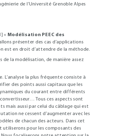
ngénierie de l’Université Grenoble Alpes
1] «
Modélisation PEEC des
allons présenter des cas d’applications
’on est en droit d’attendre de la méthode.
es de la modélisation, de manière assez
 L’analyse la plus fréquente consiste à
fier des points aussi capitaux que les
dynamiques du courant entre différents
u convertisseur… Tous ces aspects sont
mais aussi par celui du câblage qui est
mmutation ne cessent d’augmenter avec les
modèles de chacun des acteurs. Dans cet
et utiliserons pour les composants des
 Nous focaliserons notre attention sur la