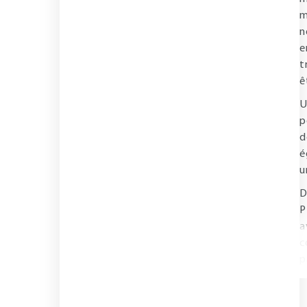
m
n
e
t
ê
U
p
d
é
u
D
P
a
c
p