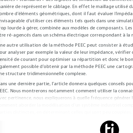
anière de représenter le câblage. En effet le maillage utilis
ombre d’éléments géométriques, dont il faut évaluer l’impédanc
nvisageable d’utiliser ces éléments tels quels dans une simula
rop lourde à gérer, combinée aux modèles de composants. Les 
tre ré-agencés dans un schéma électrique correspondant à la ré
ne autre utilisation de la méthode PEEC peut consister à étud
our analyser par exemple la valeur de leur impédance, vérifier
ensité de courant pour optimiser sa répartition et donc le bon 
galement possible d’obtenir par la méthode PEEC une cartog
ne structure tridimensionnelle complexe.
ans une dernière partie, l’article donnera quelques conseils po
EEC. Nous montrerons notamment comment utiliser la connaiss
vec pertinence, nous expliquerons à quelle fréquence générer l
omment aborder la modélisation d’un système industriel compl
arties distinctes, en déterminant celles qui sont peu couplées.