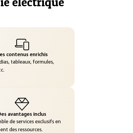
ie électrique
"
es contenus enrichis
ias, tableaux, formules,
c.
es avantages inclus
le de services exclusifs en
nt des ressources.