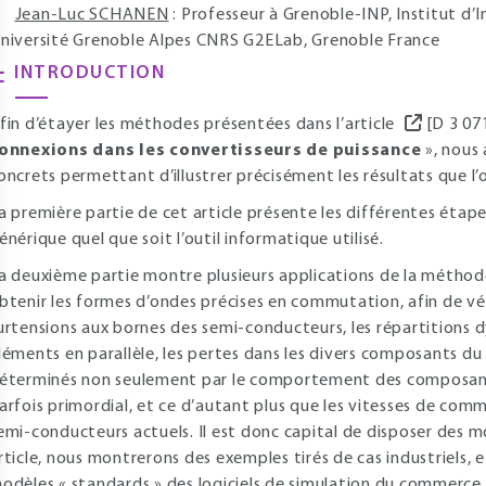
Jean-Luc SCHANEN
: Professeur à Grenoble-INP, Institut d’I
niversité Grenoble Alpes CNRS G2ELab, Grenoble France
INTRODUCTION
fin d’étayer les méthodes présentées dans l’article
[D 3 07
onnexions dans les convertisseurs de puissance
», nous 
oncrets permettant d’illustrer précisément les résultats que l
a première partie de cet article présente les différentes étap
énérique quel que soit l’outil informatique utilisé.
a deuxième partie montre plusieurs applications de la méthode.
btenir les formes d’ondes précises en commutation, afin de véri
urtensions aux bornes des semi-conducteurs, les répartitions 
léments en parallèle, les pertes dans les divers composants d
éterminés non seulement par le comportement des composants 
arfois primordial, et ce d’autant plus que les vitesses de co
emi-conducteurs actuels. Il est donc capital de disposer des 
rticle, nous montrerons des exemples tirés de cas industriels, 
odèles « standards » des logiciels de simulation du commerce.