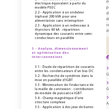
m
électrique équivalent à partir du
p
modèle PEEC
2.2 - Application à un onduleur
d
triphasé 200 kVA pour une
é
alimentation sans interruption
s
2.3 - Application à un redresseur à
thyristors 40 kA : répartition
d
dynamique des courants entre semi-
conducteurs en parallèle
3 - Analyse, dimensionnement
et optimisation des
interconnexions
3.1 - Étude de répartition de courants
entre les condensateurs d’un bus DC
G
3.2 - Recherche de symétries dans la
mise en parallèle d’IGBT
3.3 - Minimisation de l’inductance de
G
la maille de connexion : contribution
du module de puissance IGBT
3.4 - Champ magnétique d’une
structure complexe
A
3.5 - Application à des jeux de barres