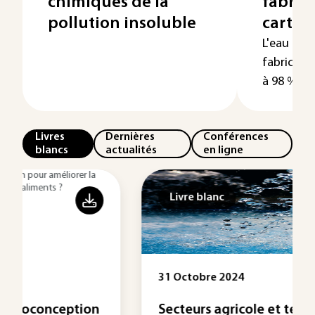
chimiques de la
fabrica
pollution insoluble
carton
L'eau est 
fabricatio
à 98 % des 
Livres
Dernières
Conférences
blancs
actualités
en ligne
Livre blanc
31 Octobre 2024
Secteurs agricole et textile :