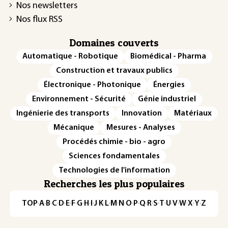
Nos newsletters
Nos flux RSS
Domaines couverts
Automatique - Robotique
Biomédical - Pharma
Construction et travaux publics
Électronique - Photonique
Énergies
Environnement - Sécurité
Génie industriel
Ingénierie des transports
Innovation
Matériaux
Mécanique
Mesures - Analyses
Procédés chimie - bio - agro
Sciences fondamentales
Technologies de l'information
Recherches les plus populaires
TOP
·
A
·
B
·
C
·
D
·
E
·
F
·
G
·
H
·
I
·
J
·
K
·
L
·
M
·
N
·
O
·
P
·
Q
·
R
·
S
·
T
·
U
·
V
·
W
·
X
·
Y
·
Z