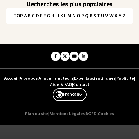
Recherches les plus populaires
TOP
·
A
·
B
·
C
·
D
·
E
·
F
·
G
·
H
·
I
·
J
·
K
·
L
·
M
·
N
·
O
·
P
·
Q
·
R
·
S
·
T
·
U
·
V
·
W
·
X
·
Y
·
Z
Accueil
|
A propos
|
Annuaire auteurs
|
Experts scientifiques
|
Publicité
|
Aide & FAQ
|
Contact
Français
Plan du site
|
Mentions Légales
|
RGPD
|
Cookies