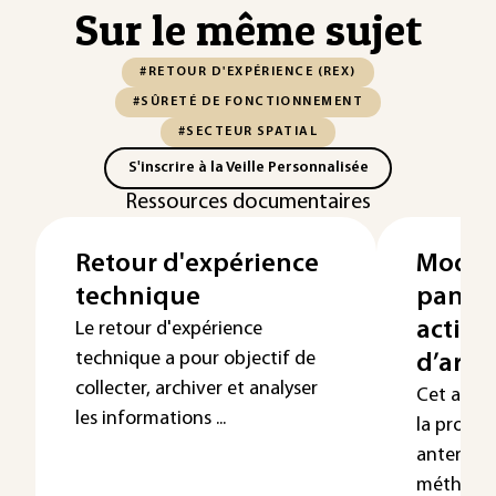
Sur le même sujet
#RETOUR D'EXPÉRIENCE (REX)
#SÛRETÉ DE FONCTIONNEMENT
#SECTEUR SPATIAL
S'inscrire à la Veille Personnalisée
Ressources documentaires
Retour d'expérience
Modéli
technique
panne
active
Le retour d'expérience
technique a pour objectif de
d’arch
collecter, archiver et analyser
Cet artic
les informations ...
la propa
antenne a
méthodolo