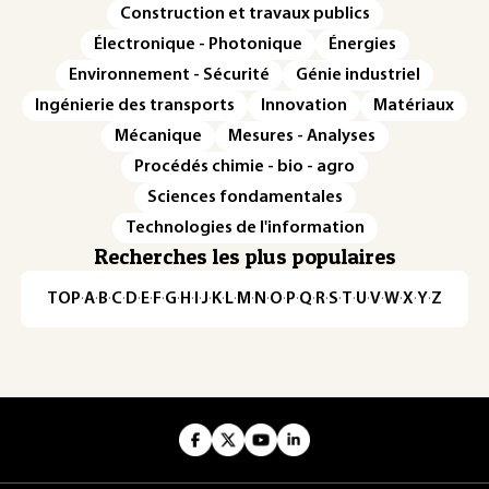
Construction et travaux publics
Électronique - Photonique
Énergies
Environnement - Sécurité
Génie industriel
Ingénierie des transports
Innovation
Matériaux
Mécanique
Mesures - Analyses
Procédés chimie - bio - agro
Sciences fondamentales
Technologies de l'information
Recherches les plus populaires
TOP
·
A
·
B
·
C
·
D
·
E
·
F
·
G
·
H
·
I
·
J
·
K
·
L
·
M
·
N
·
O
·
P
·
Q
·
R
·
S
·
T
·
U
·
V
·
W
·
X
·
Y
·
Z