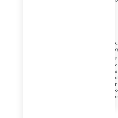
D
C
Q
P
o
s
d
p
c
e