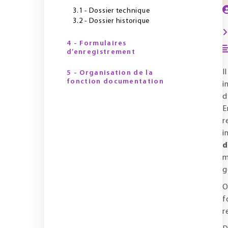
3.1 - Dossier technique
3.2 - Dossier historique
4 - Formulaires
d’enregistrement
I
5 - Organisation de la
fonction documentation
i
d
E
r
i
d
m
g
O
f
r