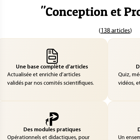
"
Conception et Pr
(
138 articles
)
Une base complète d’articles
D
Actualisée et enrichie d’articles
Quiz, méd
validés par nos comités scientifiques.
vidéos, et
Des modules pratiques
D
Opérationnels et didactiques, pour
Un ensemb