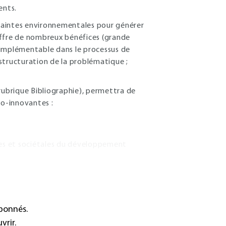
ents.
raintes environnementales pour générer
offre de nombreux bénéfices (grande
t implémentable dans le processus de
 structuration de la problématique ;
ubrique Bibliographie), permettra de
o-innovantes :
es et sociétales du développement
abonnés.
vrir.