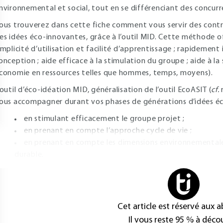
nvironnemental et social, tout en se différenciant des concurr
ous trouverez dans cette fiche comment vous servir des cont
es idées éco-innovantes, grâce à l’outil MID. Cette méthode 
implicité d’utilisation et facilité d’apprentissage ; rapidemen
onception ; aide efficace à la stimulation du groupe ; aide à la
conomie en ressources telles que hommes, temps, moyens).
’outil d’éco-idéation MID, généralisation de l’outil EcoASIT (
cf.
r
ous accompagner durant vos phases de générations d’idées éc
en stimulant efficacement le groupe projet ;
en prenant en compte l’approche cycle de vie ;
en prenant en compte les dimensions environnemental
durable.
Cet article est réservé aux 
Il vous reste 95 % à décou