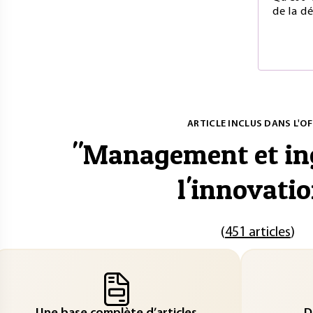
de la d
ARTICLE INCLUS DANS L'OF
"
Management et ing
l'innovati
(
451 articles
)