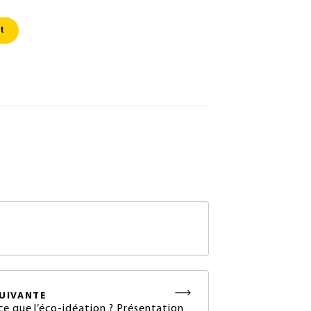
t
S
UIVANTE
ce que l’éco-idéation ? Présentation