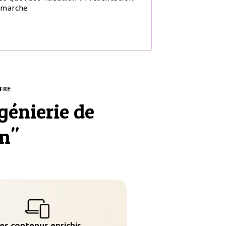
émarche
FRE
énierie de
on
"