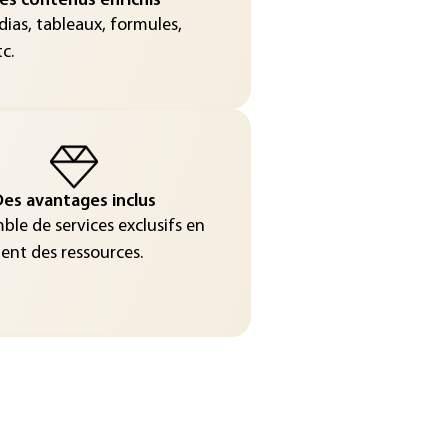
es contenus enrichis
ias, tableaux, formules,
c.
es avantages inclus
le de services exclusifs en
nt des ressources.