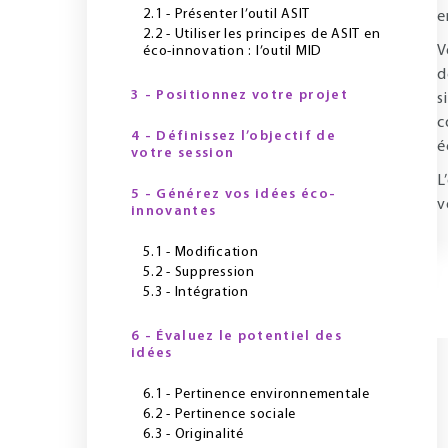
2.1 - Présenter l’outil ASIT
e
2.2 - Utiliser les principes de ASIT en
V
éco-innovation : l’outil MID
d
3 - Positionnez votre projet
s
c
4 - Définissez l’objectif de
é
votre session
L
5 - Générez vos idées éco-
v
innovantes
5.1 - Modification
5.2 - Suppression
5.3 - Intégration
6 - Évaluez le potentiel des
idées
6.1 - Pertinence environnementale
6.2 - Pertinence sociale
6.3 - Originalité