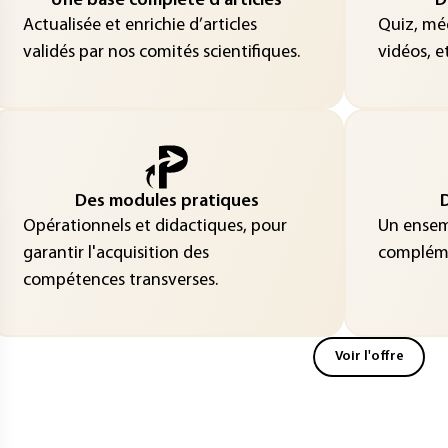
Une base complète d’articles
D
Actualisée et enrichie d’articles
Quiz, méd
validés par nos comités scientifiques.
vidéos, et
Des modules pratiques
D
Opérationnels et didactiques, pour
Un ensemb
garantir l'acquisition des
compléme
compétences transverses.
Voir l'offre