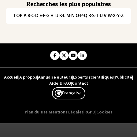
Recherches les plus populaires
TOP
·
A
·
B
·
C
·
D
·
E
·
F
·
G
·
H
·
I
·
J
·
K
·
L
·
M
·
N
·
O
·
P
·
Q
·
R
·
S
·
T
·
U
·
V
·
W
·
X
·
Y
·
Z
Accueil
|
A propos
|
Annuaire auteurs
|
Experts scientifiques
|
Publicité
|
Aide & FAQ
|
Contact
Français
Plan du site
|
Mentions Légales
|
RGPD
|
Cookies