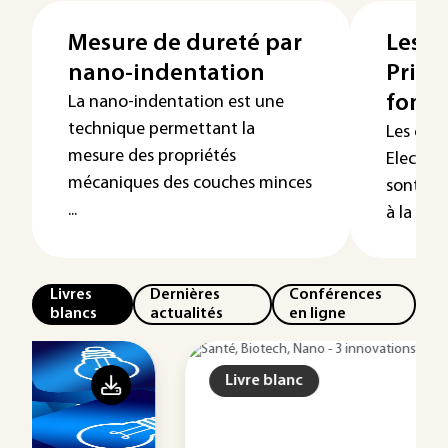
Mesure de dureté par
Les c
nano-indentation
Princ
fonc
La nano-indentation est une
technique permettant la
Les cap
mesure des propriétés
Electro
mécaniques des couches minces
sont de
...
à la déte
Livres
Dernières
Conférences
blancs
actualités
en ligne
Livre blanc