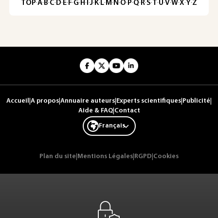
TOP
·
A
·
B
·
C
·
D
·
E
·
F
·
G
·
H
·
I
·
J
·
K
·
L
·
M
·
N
·
O
·
P
·
Q
·
R
·
S
·
T
·
U
·
V
·
W
·
X
·
Y
·
Z
Accueil
|
A propos
|
Annuaire auteurs
|
Experts scientifiques
|
Publicité
|
Aide & FAQ
|
Contact
Français
Plan du site
|
Mentions Légales
|
RGPD
|
Cookies