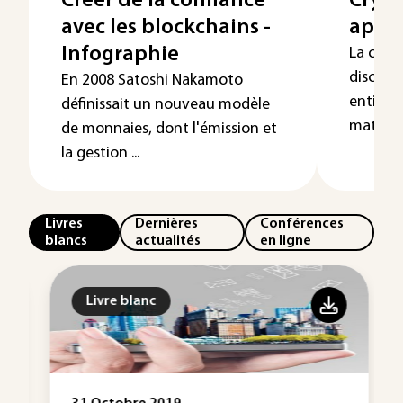
Créer de la confiance
Cryp
avec les blockchains -
appl
Infographie
La cryp
discipli
En 2008 Satoshi Nakamoto
entière 
définissait un nouveau modèle
mathéma
de monnaies, dont l'émission et
la gestion ...
Livres
Dernières
Conférences
blancs
actualités
en ligne
Livre blanc