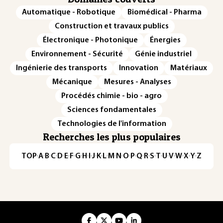
Automatique - Robotique
Biomédical - Pharma
Construction et travaux publics
Électronique - Photonique
Énergies
Environnement - Sécurité
Génie industriel
Ingénierie des transports
Innovation
Matériaux
Mécanique
Mesures - Analyses
Procédés chimie - bio - agro
Sciences fondamentales
Technologies de l'information
Recherches les plus populaires
TOP
·
A
·
B
·
C
·
D
·
E
·
F
·
G
·
H
·
I
·
J
·
K
·
L
·
M
·
N
·
O
·
P
·
Q
·
R
·
S
·
T
·
U
·
V
·
W
·
X
·
Y
·
Z