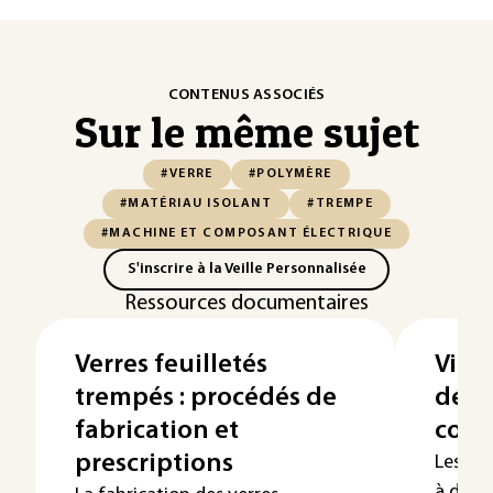
CONTENUS ASSOCIÉS
Sur le même sujet
#VERRE
#POLYMÈRE
#MATÉRIAU ISOLANT
#TREMPE
#MACHINE ET COMPOSANT ÉLECTRIQUE
S'inscrire à la Veille Personnalisée
Ressources documentaires
Verres feuilletés
Vitra
trempés : procédés de
défo
fabrication et
cont
prescriptions
Les vit
à des s