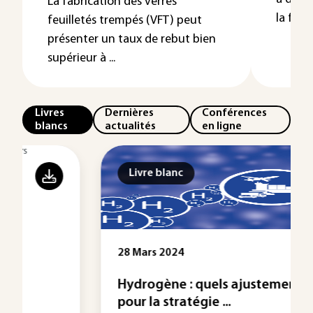
La fabrication des verres
la fois
feuilletés trempés (VFT) peut
présenter un taux de rebut bien
supérieur à ...
Livres
Dernières
Conférences
blancs
actualités
en ligne
Livre blanc
28 Mars 2024
Hydrogène : quels ajustements
pour la stratégie ...