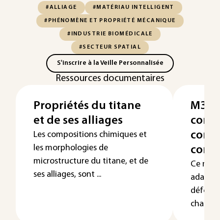
#ALLIAGE
#MATÉRIAU INTELLIGENT
#PHÉNOMÈNE ET PROPRIÉTÉ MÉCANIQUE
#INDUSTRIE BIOMÉDICALE
#SECTEUR SPATIAL
S'inscrire à la Veille Personnalisée
Ressources documentaires
Propriétés du titane
M3C,
et de ses alliages
comp
comp
Les compositions chimiques et
les morphologies de
contr
microstructure du titane, et de
Ce nou
ses alliages, sont ...
adaptati
déforme
changem