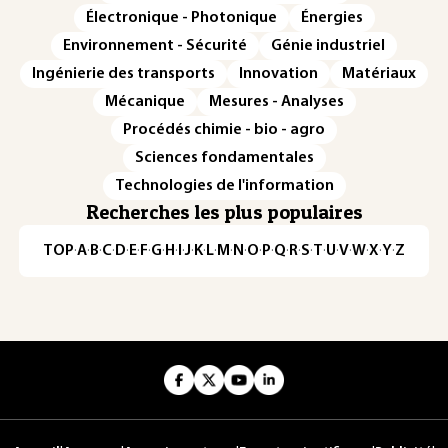
Électronique - Photonique
Énergies
Environnement - Sécurité
Génie industriel
Ingénierie des transports
Innovation
Matériaux
Mécanique
Mesures - Analyses
Procédés chimie - bio - agro
Sciences fondamentales
Technologies de l'information
Recherches les plus populaires
TOP
·
A
·
B
·
C
·
D
·
E
·
F
·
G
·
H
·
I
·
J
·
K
·
L
·
M
·
N
·
O
·
P
·
Q
·
R
·
S
·
T
·
U
·
V
·
W
·
X
·
Y
·
Z