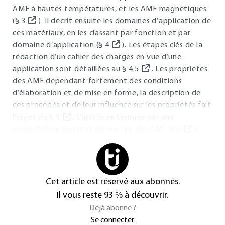
AMF à hautes températures, et les AMF magnétiques
(§
3
). Il décrit ensuite les domaines d’application de
ces matériaux, en les classant par fonction et par
domaine d’application (§
4
). Les étapes clés de la
rédaction d’un cahier des charges en vue d’une
application sont détaillées au §
4.5
. Les propriétés
des AMF dépendant fortement des conditions
d’élaboration et de mise en forme, la description de
ces procédés et de leur influence sur les propriétés fait
l’objet du §
5
. L’article se termine par une
présentation de l’état du marché des AMF (§
6
).
Cet article est réservé aux abonnés.
Il vous reste 93 % à découvrir.
Déjà abonné ?
Se connecter