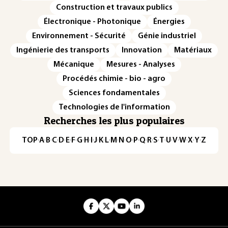
Construction et travaux publics
Électronique - Photonique
Énergies
Environnement - Sécurité
Génie industriel
Ingénierie des transports
Innovation
Matériaux
Mécanique
Mesures - Analyses
Procédés chimie - bio - agro
Sciences fondamentales
Technologies de l'information
Recherches les plus populaires
TOP
·
A
·
B
·
C
·
D
·
E
·
F
·
G
·
H
·
I
·
J
·
K
·
L
·
M
·
N
·
O
·
P
·
Q
·
R
·
S
·
T
·
U
·
V
·
W
·
X
·
Y
·
Z