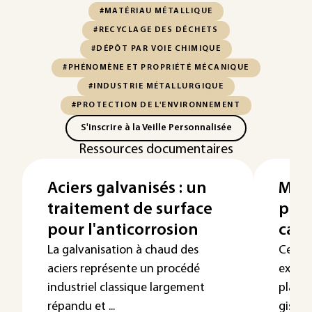
#MATÉRIAU MÉTALLIQUE
#RECYCLAGE DES DÉCHETS
#DÉPÔT PAR VOIE CHIMIQUE
#PHÉNOMÈNE ET PROPRIÉTÉ MÉCANIQUE
#INDUSTRIE MÉTALLURGIQUE
#PROTECTION DE L'ENVIRONNEMENT
S'inscrire à la Veille Personnalisée
Ressources documentaires
Aciers galvanisés : un
Méta
traitement de surface
plat
pour l'anticorrosion
cas 
La galvanisation à chaud des
Cet ar
aciers représente un procédé
exemp
industriel classique largement
platin
répandu et ...
gisemen