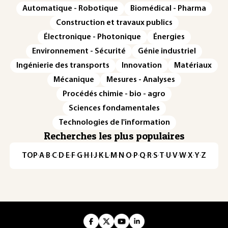
Automatique - Robotique
Biomédical - Pharma
Construction et travaux publics
Électronique - Photonique
Énergies
Environnement - Sécurité
Génie industriel
Ingénierie des transports
Innovation
Matériaux
Mécanique
Mesures - Analyses
Procédés chimie - bio - agro
Sciences fondamentales
Technologies de l'information
Recherches les plus populaires
TOP
·
A
·
B
·
C
·
D
·
E
·
F
·
G
·
H
·
I
·
J
·
K
·
L
·
M
·
N
·
O
·
P
·
Q
·
R
·
S
·
T
·
U
·
V
·
W
·
X
·
Y
·
Z