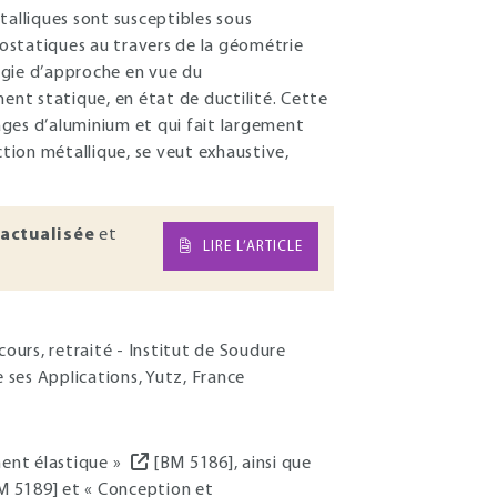
alliques sont susceptibles sous
ostatiques au travers de la géométrie
ogie d’approche en vue du
nt statique, en état de ductilité. Cette
lliages d’aluminium et qui fait largement
tion métallique, se veut exhaustive,
actualisée
et
LIRE L’ARTICLE
ours, retraité - Institut de Soudure
e ses Applications, Yutz, France
ment élastique »
[BM 5186], ainsi que
M 5189] et « Conception et