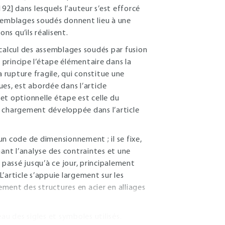
92] dans lesquels l’auteur s’est efforcé
ssemblages soudés donnent lieu à une
ns qu’ils réalisent.
 calcul des assemblages soudés par fusion
n principe l’étape élémentaire dans la
a rupture fragile, qui constitue une
es, est abordée dans l’article
 et optionnelle étape est celle du
e chargement développée dans l’article
 un code de dimensionnement ; il se fixe,
nt l’analyse des contraintes et une
 passé jusqu’à ce jour, principalement
’article s’appuie largement sur les
ment des structures en acier en alliages
eau des sigles et symboles utilisés.