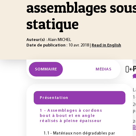
assemblages sou
statique
Auteur(s)
: Alain MICHEL
Date de publication
: 10 avr. 2018 |
Read in English
SOMMAIRE
MÉDIAS
L
1
Présentation
2
1 - Assemblages à cordons
P
bout à bout et en angle
réalisés à pleine épaisseur
2
1.1 - Matériaux non dégradables par