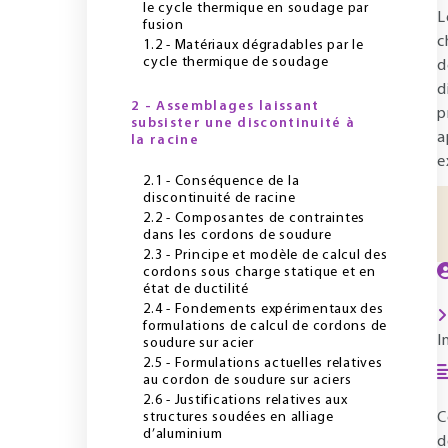
le cycle thermique en soudage par
L
fusion
c
1.2 - Matériaux dégradables par le
cycle thermique de soudage
d
d
2 - Assemblages laissant
p
subsister une discontinuité à
a
la racine
e
2.1 - Conséquence de la
discontinuité de racine
2.2 - Composantes de contraintes
dans les cordons de soudure
2.3 - Principe et modèle de calcul des
cordons sous charge statique et en
état de ductilité
2.4 - Fondements expérimentaux des
formulations de calcul de cordons de
I
soudure sur acier
2.5 - Formulations actuelles relatives
au cordon de soudure sur aciers
2.6 - Justifications relatives aux
structures soudées en alliage
C
d’aluminium
d