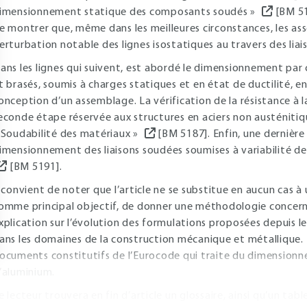
imensionnement statique des composants soudés »
[BM 51
e montrer que, même dans les meilleures circonstances, les a
erturbation notable des lignes isostatiques au travers des liaiso
ans les lignes qui suivent, est abordé le dimensionnement par
t brasés, soumis à charges statiques et en état de ductilité, e
onception d’un assemblage. La vérification de la résistance à l
econde étape réservée aux structures en aciers non austénitiqu
 Soudabilité des matériaux »
[BM 5187]. Enfin, une dernière
imensionnement des liaisons soudées soumises à variabilité d
[BM 5191].
l convient de noter que l’article ne se substitue en aucun cas à
omme principal objectif, de donner une méthodologie concerna
xplication sur l’évolution des formulations proposées depuis le
ans les domaines de la construction mécanique et métallique. L
ocuments constitutifs de l’Eurocode qui traite du dimensionne
’aluminium.
e lecteur trouvera en fin d’article un glossaire, ainsi qu’un tabl