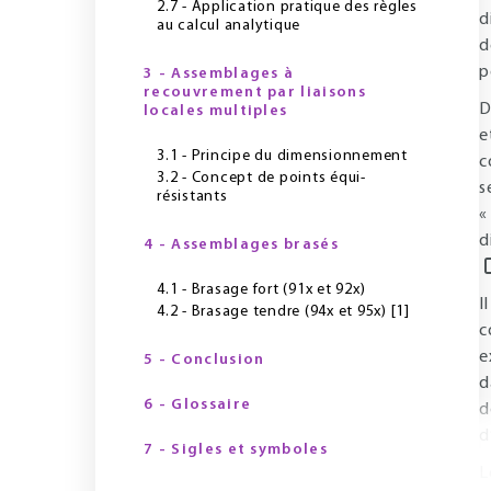
2.7 - Application pratique des règles
d
au calcul analytique
d
p
3 - Assemblages à
recouvrement par liaisons
D
locales multiples
e
3.1 - Principe du dimensionnement
c
3.2 - Concept de points équi-
s
résistants
«
d
4 - Assemblages brasés
4.1 - Brasage fort (91x et 92x)
I
4.2 - Brasage tendre (94x et 95x) [1]
c
e
5 - Conclusion
d
6 - Glossaire
d
d
7 - Sigles et symboles
L