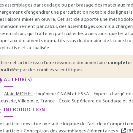
es assemblages par soudage ou par brasage des matériaux mét
hargement d’engendrer une perturbation notable des lignes is
es liaisons mises en œuvre. Cet article apporte une méthodol
imensionnement par calcul, des assemblages soumis à chargeme
résentation, qui traite en particulier les aciers ainsi que les a
ppel aux documents normatifs issus du domaine de la construc
xplicative et actualisée.
Lire cet article issu d'une ressource documentaire
complète
,
validée
par des comités scientifiques.
AUTEUR(S)
Alain MICHEL
: Ingénieur CNAM et ESSA - Expert, chargé de c
ndustrie, Villepinte, France - École Supérieure du Soudage et d
INTRODUCTION
et article constitue une suite logique de l’article « Comporte
e l’article « Conception des assemblages élémentaires »
[B