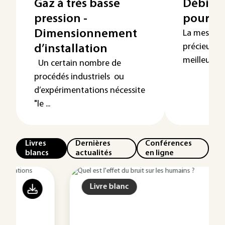
Gaz à très basse
Débitmè
pression -
pour li
Dimensionnement
La mesure d
précieux d
d’installation
meilleure m
Un certain nombre de
procédés industriels ou
d’expérimentations nécessite
"le ...
Livres
Dernières
Conférences
blancs
actualités
en ligne
Livre blanc