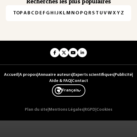
Recherches les plus populaires
TOP
·
A
·
B
·
C
·
D
·
E
·
F
·
G
·
H
·
I
·
J
·
K
·
L
·
M
·
N
·
O
·
P
·
Q
·
R
·
S
·
T
·
U
·
V
·
W
·
X
·
Y
·
Z
Accueil
|
A propos
|
Annuaire auteurs
|
Experts scientifiques
|
Publicité
|
Aide & FAQ
|
Contact
Français
Plan du site
|
Mentions Légales
|
RGPD
|
Cookies