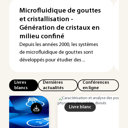
Microfluidique de gouttes
C
et cristallisation -
p
Génération de cristaux en
A
milieu confiné
L
d
Depuis les années 2000, les systèmes
c
de microfluidique de gouttes sont
m
développés pour étudier des ...
Livres
Dernières
Conférences
blancs
actualités
en ligne
Livre blanc