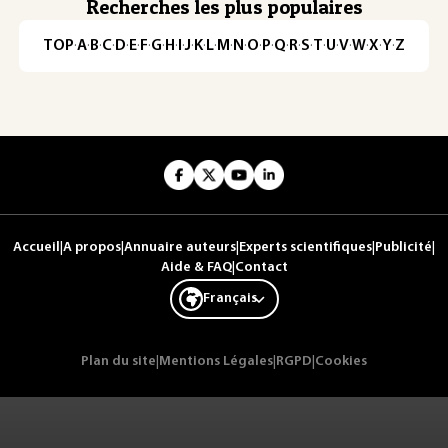
Recherches les plus populaires
TOP
·
A
·
B
·
C
·
D
·
E
·
F
·
G
·
H
·
I
·
J
·
K
·
L
·
M
·
N
·
O
·
P
·
Q
·
R
·
S
·
T
·
U
·
V
·
W
·
X
·
Y
·
Z
Accueil
|
A propos
|
Annuaire auteurs
|
Experts scientifiques
|
Publicité
|
Aide & FAQ
|
Contact
Français
Plan du site
|
Mentions Légales
|
RGPD
|
Cookies