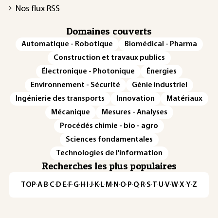
Nos flux RSS
Domaines couverts
Automatique - Robotique
Biomédical - Pharma
Construction et travaux publics
Électronique - Photonique
Énergies
Environnement - Sécurité
Génie industriel
Ingénierie des transports
Innovation
Matériaux
Mécanique
Mesures - Analyses
Procédés chimie - bio - agro
Sciences fondamentales
Technologies de l'information
Recherches les plus populaires
TOP
·
A
·
B
·
C
·
D
·
E
·
F
·
G
·
H
·
I
·
J
·
K
·
L
·
M
·
N
·
O
·
P
·
Q
·
R
·
S
·
T
·
U
·
V
·
W
·
X
·
Y
·
Z