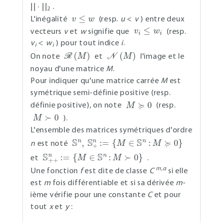
|| · ||
.
2
v
≤
w
L'inégalité
(resp.
u
<
v
) entre deux
v
i
≤
w
i
vecteurs
v
et
w
signifie que
(resp.
v
<
w
) pour tout indice
i
.
i
i
R
(
M
)
N
(
M
)
On note
et
l'image et le
noyau d'une matrice
M
.
Pour indiquer qu'une matrice carrée
M
est
symétrique semi-définie positive (resp.
M
≽
0
définie positive), on note
(resp.
M
≻
0
).
L'ensemble des matrices symétriques d'ordre
S
n
,
S
+
n
:=
{
M
∈
S
n
:
M
≽
0
}
n
est noté
S
+
+
n
:=
{
M
∈
S
n
:
M
≻
0
}
et
.
m,α
Une fonction
f
est dite de classe
C
si elle
est
m
fois différentiable et si sa dérivée
m
-
ième vérifie pour une constante
C
et pour
tout
x
et
y
:
‖
f
(
m
)
(
y
)
−
f
(
m
)
(
x
)
‖
≤
C
‖
y
−
x
‖
α
.