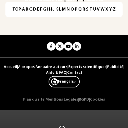
TOP
·
A
·
B
·
C
·
D
·
E
·
F
·
G
·
H
·
I
·
J
·
K
·
L
·
M
·
N
·
O
·
P
·
Q
·
R
·
S
·
T
·
U
·
V
·
W
·
X
·
Y
·
Z
Accueil
|
A propos
|
Annuaire auteurs
|
Experts scientifiques
|
Publicité
|
Aide & FAQ
|
Contact
Français
Plan du site
|
Mentions Légales
|
RGPD
|
Cookies