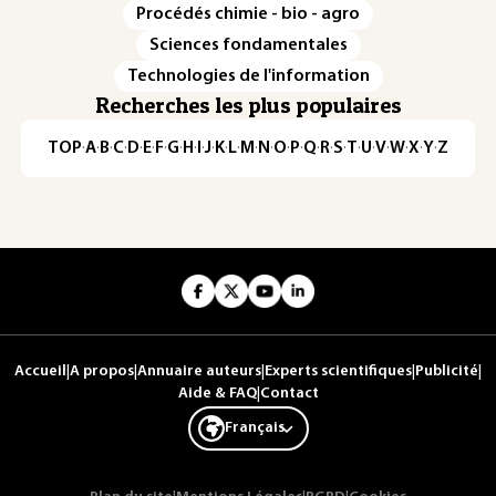
Procédés chimie - bio - agro
Sciences fondamentales
Technologies de l'information
Recherches les plus populaires
TOP
·
A
·
B
·
C
·
D
·
E
·
F
·
G
·
H
·
I
·
J
·
K
·
L
·
M
·
N
·
O
·
P
·
Q
·
R
·
S
·
T
·
U
·
V
·
W
·
X
·
Y
·
Z
Accueil
|
A propos
|
Annuaire auteurs
|
Experts scientifiques
|
Publicité
|
Aide & FAQ
|
Contact
Français