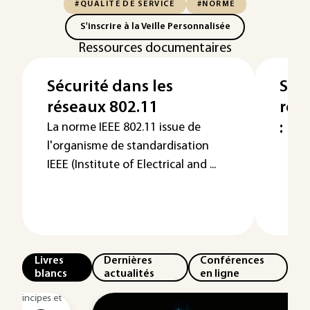
#QUALITÉ DE SERVICE
#NORME
S'inscrire à la Veille Personnalisée
Ressources documentaires
Sécurité dans les
Sta
réseaux 802.11
rése
: IE
La norme IEEE 802.11 issue de
l'organisme de standardisation
IEEE (Institute of Electrical and ...
Livres
Dernières
Conférences
blancs
actualités
en ligne