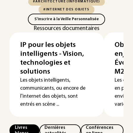
#ARCHITECTURE (INFORMATIQUE)
#INTERNET DES OBJETS
S'inscrire à la Veille Personnalisée
Ressources documentaires
IP pour les objets
Objet
intelligents - Vision,
enjeu
technologies et
Évolu
solutions
M2M (
Les objets intelligents,
Les obje
communicants, ou encore de
en plus 
l'internet des objets, sont
environ
entrés en scène ...
variés, ils
Livres
Dernières
Conférences