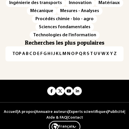
Ingénierie des transports
Innovation
Matériaux
Mécanique
Mesures - Analyses
Procédés chimie - bio - agro
Sciences fondamentales
Technologies de l'information
Recherches les plus populaires
TOP
·
A
·
B
·
C
·
D
·
E
·
F
·
G
·
H
·
I
·
J
·
K
·
L
·
M
·
N
·
O
·
P
·
Q
·
R
·
S
·
T
·
U
·
V
·
W
·
X
·
Y
·
Z
Accueil
|
A propos
|
Annuaire auteurs
|
Experts scientifiques
|
Publicité
|
Aide & FAQ
|
Contact
Français