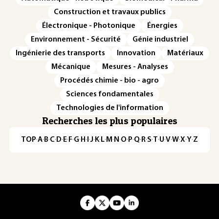
Construction et travaux publics
Électronique - Photonique
Énergies
Environnement - Sécurité
Génie industriel
Ingénierie des transports
Innovation
Matériaux
Mécanique
Mesures - Analyses
Procédés chimie - bio - agro
Sciences fondamentales
Technologies de l'information
Recherches les plus populaires
TOP
·
A
·
B
·
C
·
D
·
E
·
F
·
G
·
H
·
I
·
J
·
K
·
L
·
M
·
N
·
O
·
P
·
Q
·
R
·
S
·
T
·
U
·
V
·
W
·
X
·
Y
·
Z