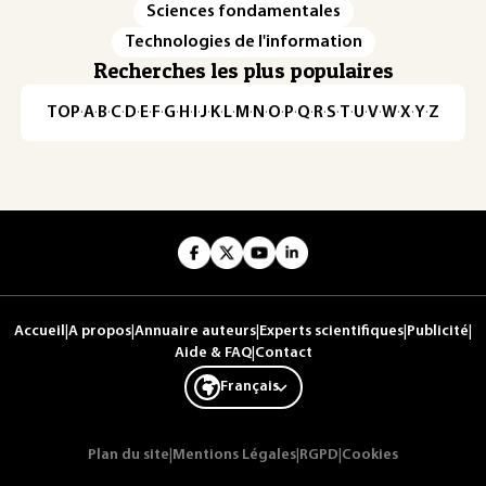
Sciences fondamentales
Technologies de l'information
Recherches les plus populaires
TOP
·
A
·
B
·
C
·
D
·
E
·
F
·
G
·
H
·
I
·
J
·
K
·
L
·
M
·
N
·
O
·
P
·
Q
·
R
·
S
·
T
·
U
·
V
·
W
·
X
·
Y
·
Z
Accueil
|
A propos
|
Annuaire auteurs
|
Experts scientifiques
|
Publicité
|
Aide & FAQ
|
Contact
Français
Plan du site
|
Mentions Légales
|
RGPD
|
Cookies