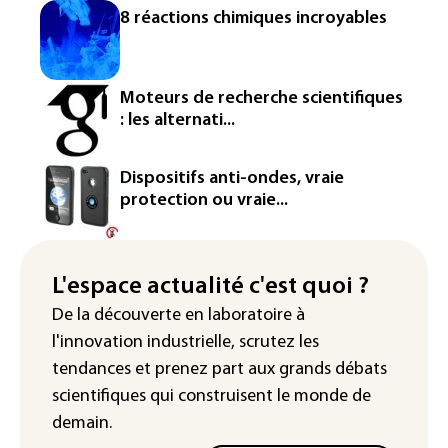
Véhicules de livraison autonomes: la
8 réactions chimiques incroyables
France ouvre la voie à leur
homologation
Iris³: Eutelsat investira 3,4 milliards
Moteurs de recherche scientifiques
d'euros dans la future constellation
: les alternati...
européenne
Le magazine VSD racheté par
Dispositifs anti-ondes, vraie
l'entrepreneur Vianney d'Alançon
protection ou vraie...
La production française de maïs
attendue au plus bas depuis 1980
L'espace actualité c'est quoi ?
"Retour en force" progressif de la
De la découverte en laboratoire à
chaleur dans les prochains jours en
l'innovation industrielle, scrutez les
France
tendances
et prenez part aux
grands débats
scientifiques
qui construisent le monde de
demain.