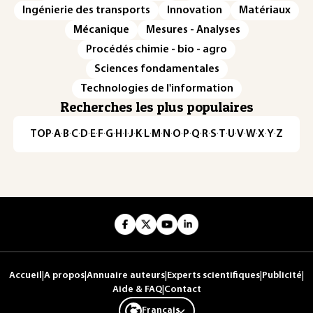
Ingénierie des transports
Innovation
Matériaux
Mécanique
Mesures - Analyses
Procédés chimie - bio - agro
Sciences fondamentales
Technologies de l'information
Recherches les plus populaires
TOP
·
A
·
B
·
C
·
D
·
E
·
F
·
G
·
H
·
I
·
J
·
K
·
L
·
M
·
N
·
O
·
P
·
Q
·
R
·
S
·
T
·
U
·
V
·
W
·
X
·
Y
·
Z
Accueil
|
A propos
|
Annuaire auteurs
|
Experts scientifiques
|
Publicité
|
Aide & FAQ
|
Contact
Français