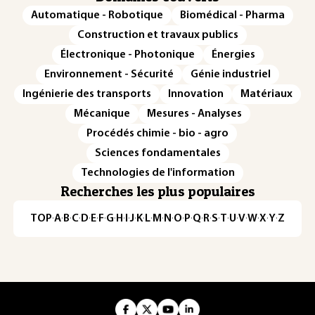
Automatique - Robotique
Biomédical - Pharma
Construction et travaux publics
Électronique - Photonique
Énergies
Environnement - Sécurité
Génie industriel
Ingénierie des transports
Innovation
Matériaux
Mécanique
Mesures - Analyses
Procédés chimie - bio - agro
Sciences fondamentales
Technologies de l'information
Recherches les plus populaires
TOP
·
A
·
B
·
C
·
D
·
E
·
F
·
G
·
H
·
I
·
J
·
K
·
L
·
M
·
N
·
O
·
P
·
Q
·
R
·
S
·
T
·
U
·
V
·
W
·
X
·
Y
·
Z