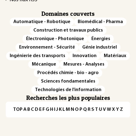
Domaines couverts
Automatique - Robotique
Biomédical - Pharma
Construction et travaux publics
Électronique - Photonique
Énergies
Environnement - Sécurité
Génie industriel
Ingénierie des transports
Innovation
Matériaux
Mécanique
Mesures - Analyses
Procédés chimie - bio - agro
Sciences fondamentales
Technologies de l'information
Recherches les plus populaires
TOP
·
A
·
B
·
C
·
D
·
E
·
F
·
G
·
H
·
I
·
J
·
K
·
L
·
M
·
N
·
O
·
P
·
Q
·
R
·
S
·
T
·
U
·
V
·
W
·
X
·
Y
·
Z