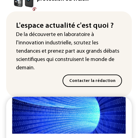
IA : Mythos 5 d'Anthropic crée de
fausses identités lors d'un test au
Royaume-Uni
L'espace actualité c'est quoi ?
Sri Lanka : interdiction d'accès à des
De la découverte en laboratoire à
sites majeurs de jeux en ligne
l'innovation industrielle, scrutez les
tendances
et prenez part aux
grands débats
scientifiques
qui construisent le monde de
demain.
Contacter la rédaction