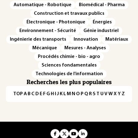
Automatique - Robotique
Biomédical - Pharma
Construction et travaux publics
Électronique - Photonique
Énergies
Environnement - Sécurité
Génie industriel
Ingénierie des transports
Innovation
Matériaux
Mécanique
Mesures - Analyses
Procédés chimie - bio - agro
Sciences fondamentales
Technologies de l'information
Recherches les plus populaires
TOP
·
A
·
B
·
C
·
D
·
E
·
F
·
G
·
H
·
I
·
J
·
K
·
L
·
M
·
N
·
O
·
P
·
Q
·
R
·
S
·
T
·
U
·
V
·
W
·
X
·
Y
·
Z