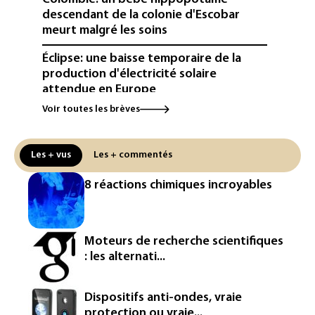
descendant de la colonie d'Escobar
meurt malgré les soins
Éclipse: une baisse temporaire de la
production d'électricité solaire
attendue en Europe
Voir toutes les brèves
L'Autriche bat son record absolu de
chaleur pour le deuxième jour d'affilée
Les + vus
Les + commentés
Inde : Meta sommé de s'excuser après
le retrait d'une vidéo de Modi
8 réactions chimiques incroyables
La défense, voie de diversification pour
un secteur automobile à la peine
Moteurs de recherche scientifiques
France : prison avec sursis et
: les alternati...
"bannissement numérique" pour deux
streamers jugés pour des violences et
humiliations en ligne
Dispositifs anti-ondes, vraie
protection ou vraie...