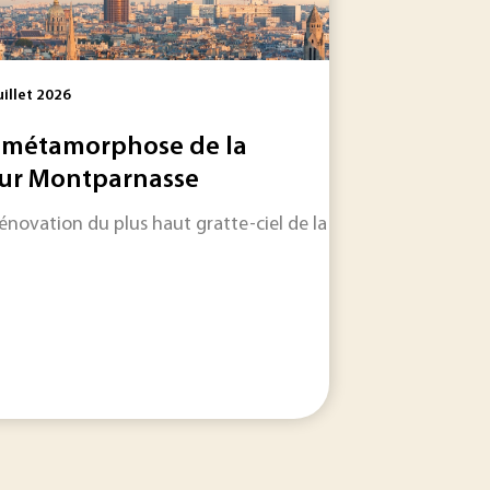
uillet 2026
 métamorphose de la
ur Montparnasse
rénovation du plus haut gratte-ciel de la capitale est remise 
uvelle classe de structures carbonées en cage aux propriétés.
oie d’araignée naturelle dans le premier article de cette séri