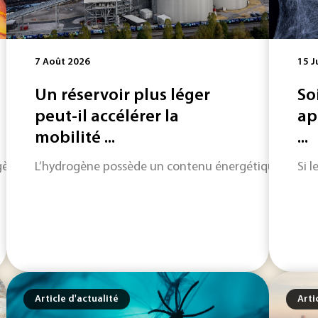
7 Août 2026
15 J
Un réservoir plus léger
So
peut-il accélérer la
ap
mobilité ...
...
ène est considérée comme l'une des principales voies de déca
L’hydrogène possède un contenu énergétique élevé rap
Si 
Article d'actualité
Arti