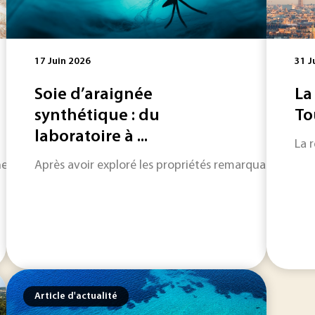
17 Juin 2026
31 J
Soie d’araignée
La
synthétique : du
To
laboratoire à ...
La 
e C60 constitue l’archétype, ont ouvert il y a 40 ans une no
Après avoir exploré les propriétés remarquables de la s
Article d'actualité