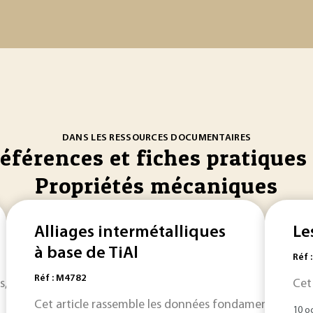
DANS LES RESSOURCES DOCUMENTAIRES
références et fiches pratiques 
Propriétés mécaniques
Alliages intermétalliques
Le
à base de TiAl
Réf 
Réf : M4782
, les joints de grains réels contiennent généralement des imp
Cet
Cet article rassemble les données fondamentales pour l
10 o