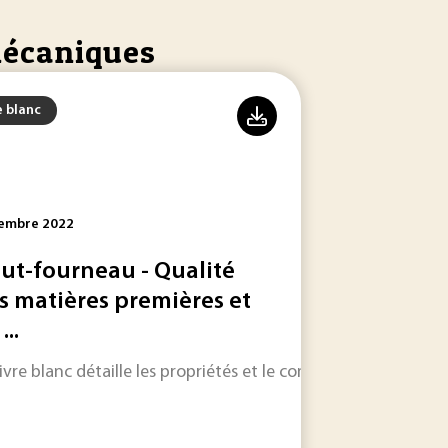
 mécaniques
e blanc
embre 2022
ut-fourneau - Qualité
s matières premières et
...
x non naturels. L’ensemble possède des propriétés innovan
à ce jour, ainsi que les problèmes soulevés par l’utilisation.
livre blanc détaille les propriétés et le comportement des di