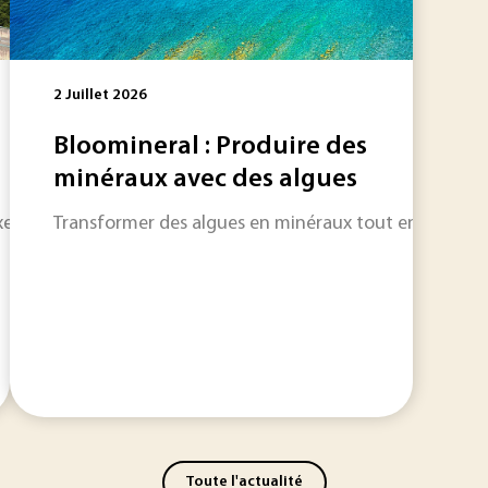
2 Juillet 2026
Bloomineral : Produire des
minéraux avec des algues
lles vieux de plus de dix ans, la France vient de se doter d
Transformer des algues en minéraux tout en captant d
Toute l'actualité