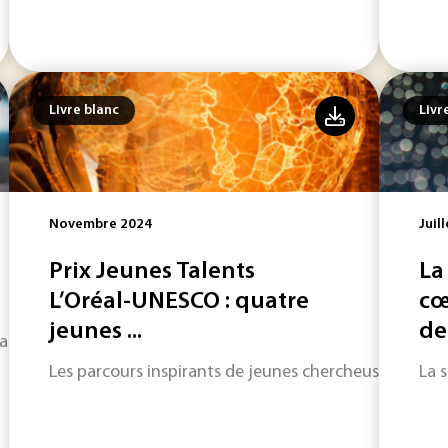
Livre blanc
Livr
Novembre 2024
Juil
Prix Jeunes Talents
La
L’Oréal-UNESCO : quatre
cœ
jeunes ...
de
gir la palette d'action de l'impression 3D.
Les parcours inspirants de jeunes chercheuses.
La 