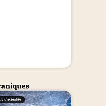
écaniques
cle d'actualité