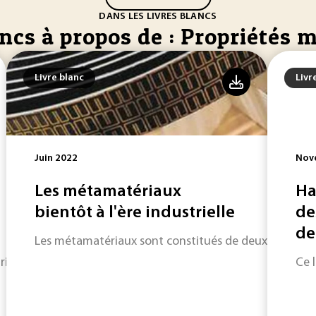
DANS LES LIVRES BLANCS
ancs à propos de : Propriétés
Livre blanc
Livr
Juin 2022
Nov
Les métamatériaux
Ha
bientôt à l'ère industrielle
de
de 
Les métamatériaux sont constitués de deux matériau
rincipaux adhésifs structuraux et non structuraux disponibles 
Ce 