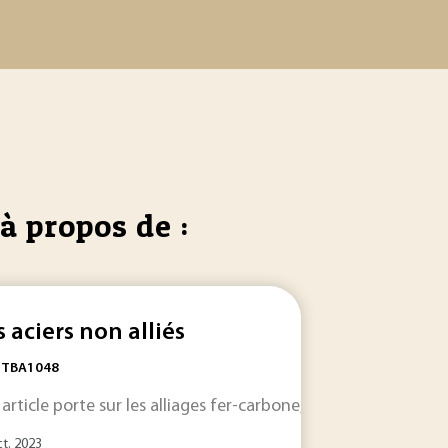
à propos de :
s aciers non alliés
: TBA1048
erfections. En dehors des défauts chimiques, ils présentent 
 article porte sur les alliages fer-carbone, tels que les aci
’utilisation d’alliages à base de TiAl, notamment leurs carac
ct. 2023