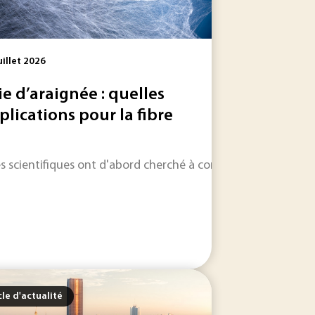
uillet 2026
ie d’araignée : quelles
plications pour la fibre
rbonation de la sidérurgie, mais sa faible cinétique de...
porté à sa masse, mais son stockage embarqué reste difficil
les scientifiques ont d'abord cherché à comprendre les mécani
cle d'actualité