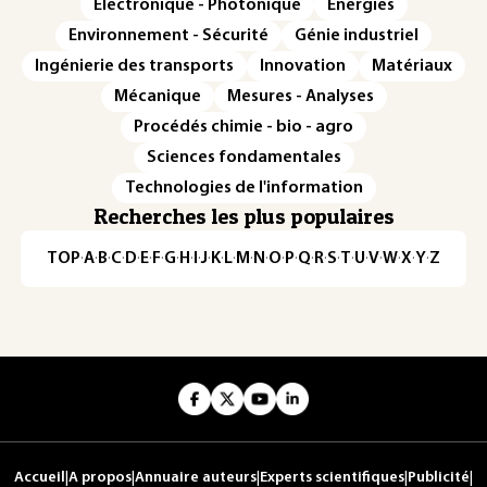
Électronique - Photonique
Énergies
Environnement - Sécurité
Génie industriel
Ingénierie des transports
Innovation
Matériaux
Mécanique
Mesures - Analyses
Procédés chimie - bio - agro
Sciences fondamentales
Technologies de l'information
Recherches les plus populaires
TOP
·
A
·
B
·
C
·
D
·
E
·
F
·
G
·
H
·
I
·
J
·
K
·
L
·
M
·
N
·
O
·
P
·
Q
·
R
·
S
·
T
·
U
·
V
·
W
·
X
·
Y
·
Z
Accueil
|
A propos
|
Annuaire auteurs
|
Experts scientifiques
|
Publicité
|