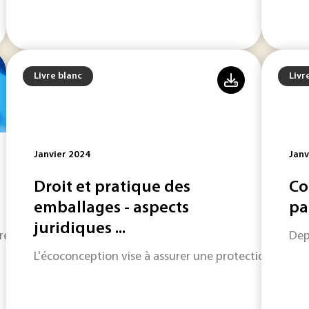
Livre blanc
Livr
Janvier 2024
Janv
Droit et pratique des
Co
emballages - aspects
par
juridiques ...
eux projets et l'hydrogène est au centre de l'attention.
Dep
L'écoconception vise à assurer une protection de l'e