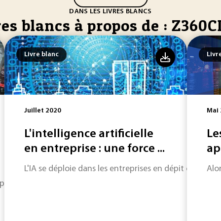
DANS LES LIVRES BLANCS
res blancs à propos de : Z360
Livre blanc
Livr
Juillet 2020
Mai
L'intelligence artificielle
Le
en entreprise : une force ...
ap
L'IA se déploie dans les entreprises en dépit des obst
Alo
plastique ? Retour les initiatives et les freins