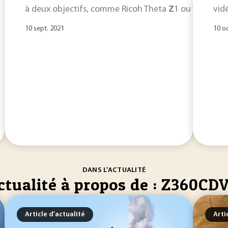
à deux objectifs, comme Ricoh Theta
Z
1 ou V, GoPro
vid
10 sept. 2021
10 o
DANS L'ACTUALITÉ
ctualité à propos de : Z360CD
Article d'actualité
Arti