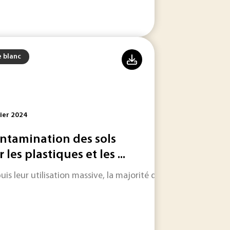
e blanc
ier 2024
ntamination des sols
 les plastiques et les ...
uis leur utilisation massive, la majorité des déchets plastiq
nvironnement cohérente sur l'ensemble du territoire de l'UE