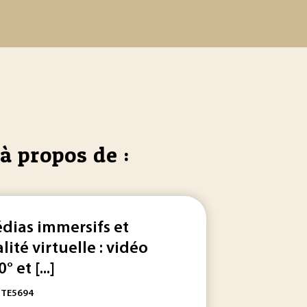
à propos de :
dias immersifs et
alité virtuelle : vidéo
° et [...]
: TE5694
émergentes, à travailler sur les projets de R&D et sur le d