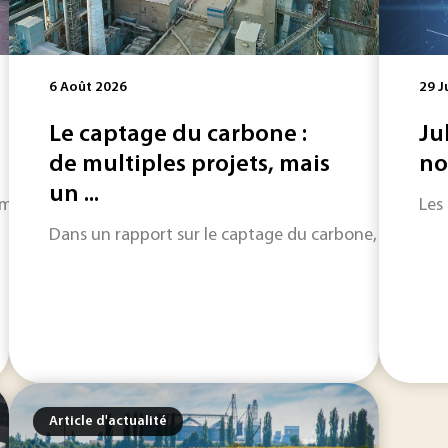
6 Août 2026
29 J
Le captage du carbone :
Ju
de multiples projets, mais
no
un ...
ndial du nickel. Cette réussite s'explique par des décisions 
Les
Dans un rapport sur le captage du carbone, LeadIT, une
Article d'actualité