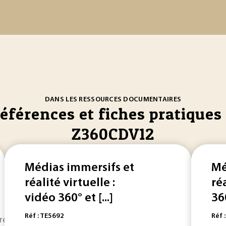
DANS LES RESSOURCES DOCUMENTAIRES
références et fiches pratiques 
Z360CDV12
Médias immersifs et
Mé
réalité virtuelle :
ré
vidéo 360° et [...]
360
Réf : TE5692
Réf 
tre formation, bien préparé à appréhender les technologies 