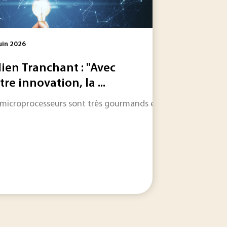
uin 2026
lien Tranchant : "Avec
tre innovation, la ...
politiques qui ont contraint des industriels étrangers,...
 microprocesseurs sont très gourmands en énergie. Issue de la
 initiative internationale consacrée à la décarbonation des in