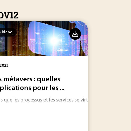
CDV12
e blanc
 2023
s métavers : quelles
plications pour les ...
acles qui ralentissent sa démocratisation.
rs que les processus et les services se virtualisent, qu'est-