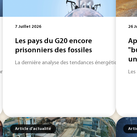
7 Juillet 2026
26 J
Les pays du G20 encore
Ap
prisonniers des fossiles
"b
une
La dernière analyse des tendances énergétiques dans
mais dans sa phase la plus délicate, celle de l’usage réel. Pou
Les
Article d'actualité
Arti