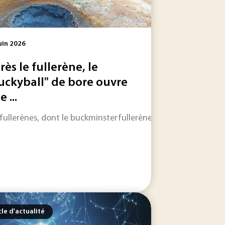
uin 2026
rès le fullerène, le
uckyball" de bore ouvre
 ...
 le monde et particulièrement au sein du G20, publiée récem
r les entreprises, l’enjeu n’est plus seulement de...
 fullerènes, dont le buckminsterfullerène C60 constitue l’arc
cle d'actualité