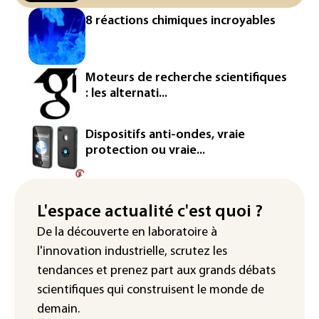
8 réactions chimiques incroyables
"Retour en force" progressif de la
chaleur dans les prochains jours en
France
Moteurs de recherche scientifiques
L'Arabie saoudite, le Pakistan et la
: les alternati...
Turquie ont signé un accord de défense
Le Sri Lanka bloque près de 100
Dispositifs anti-ondes, vraie
nouveaux sites de paris en ligne non
protection ou vraie...
autorisés
Petrobras: le bénéfice net double au 2e
trimestre 2026, avec la hausse des prix
L'espace actualité c'est quoi ?
du pétrole
De la découverte en laboratoire à
l'innovation industrielle, scrutez les
tendances
et prenez part aux
grands débats
scientifiques
qui construisent le monde de
demain.