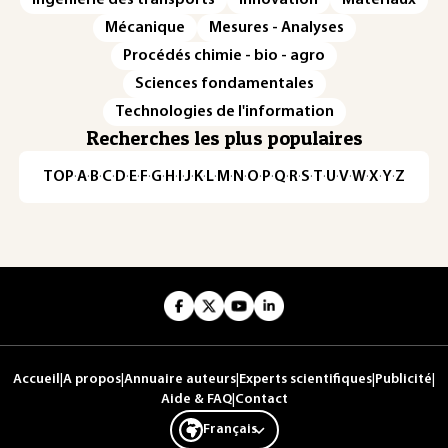
Ingénierie des transports
Innovation
Matériaux
Mécanique
Mesures - Analyses
Procédés chimie - bio - agro
Sciences fondamentales
Technologies de l'information
Recherches les plus populaires
TOP
·
A
·
B
·
C
·
D
·
E
·
F
·
G
·
H
·
I
·
J
·
K
·
L
·
M
·
N
·
O
·
P
·
Q
·
R
·
S
·
T
·
U
·
V
·
W
·
X
·
Y
·
Z
Accueil
|
A propos
|
Annuaire auteurs
|
Experts scientifiques
|
Publicité
|
Aide & FAQ
|
Contact
Français