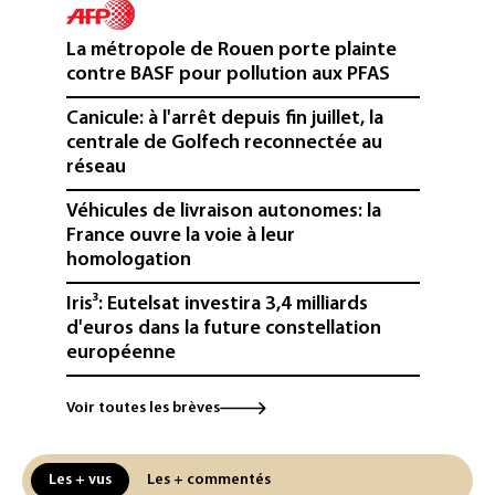
La métropole de Rouen porte plainte
contre BASF pour pollution aux PFAS
Canicule: à l'arrêt depuis fin juillet, la
centrale de Golfech reconnectée au
réseau
Véhicules de livraison autonomes: la
France ouvre la voie à leur
homologation
Iris³: Eutelsat investira 3,4 milliards
d'euros dans la future constellation
européenne
Le magazine VSD racheté par
Voir toutes les brèves
l'entrepreneur Vianney d'Alançon
La production française de maïs
Les + vus
Les + commentés
attendue au plus bas depuis 1980