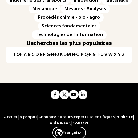
Ingénierie des transports
Innovation
Matériaux
Mécanique
Mesures - Analyses
Procédés chimie - bio - agro
Sciences fondamentales
Technologies de l'information
Recherches les plus populaires
TOP
·
A
·
B
·
C
·
D
·
E
·
F
·
G
·
H
·
I
·
J
·
K
·
L
·
M
·
N
·
O
·
P
·
Q
·
R
·
S
·
T
·
U
·
V
·
W
·
X
·
Y
·
Z
Accueil
|
A propos
|
Annuaire auteurs
|
Experts scientifiques
|
Publicité
|
Aide & FAQ
|
Contact
Français