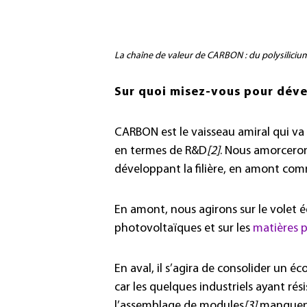
La chaîne de valeur de CARBON : du polysilici
Sur quoi misez-vous pour dével
CARBON est le vaisseau amiral qui va
en termes de R&D
[2]
. Nous amorceron
développant la filière, en amont com
En amont, nous agirons sur le volet 
photovoltaïques et sur les
matières 
En aval, il s’agira de consolider un é
car les quelques industriels ayant rés
l’assemblage de modules
[3]
manquent