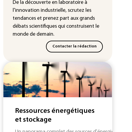
chaleur dans les prochains jours en
De la découverte en laboratoire à
France
l'innovation industrielle, scrutez les
tendances
et prenez part aux
grands
débats scientifiques
qui construisent le
monde de demain.
Contacter la rédaction
Ressources énergétiques
et stockage
Un panorama complet des sources d'énergie fossiles 