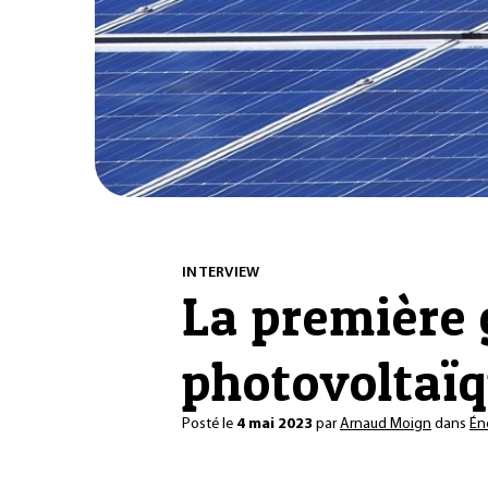
INTERVIEW
La première
photovoltaïq
Posté le
4 mai 2023
par
Arnaud Moign
dans
Én