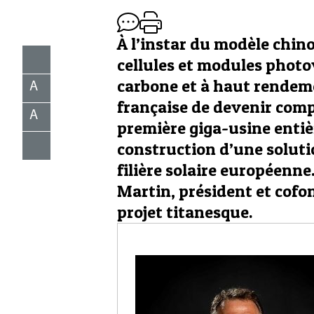
À l’instar du modèle chino
cellules et modules photov
carbone et à haut rendeme
A
française de devenir compé
A
première giga-usine entiè
construction d’une soluti
filière solaire européenn
Martin, président et cofo
projet titanesque.