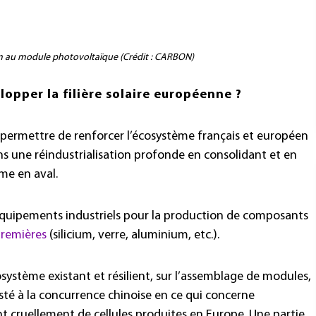
um au module photovoltaïque (Crédit : CARBON)
opper la filière solaire européenne ?
 permettre de renforcer l’écosystème français et européen
s une réindustrialisation profonde en consolidant et en
me en aval.
équipements industriels pour la production de composants
premières
(silicium, verre, aluminium, etc.).
cosystème existant et résilient, sur l’assemblage de modules,
isté à la concurrence chinoise en ce qui concerne
 cruellement de cellules produites en Europe. Une partie