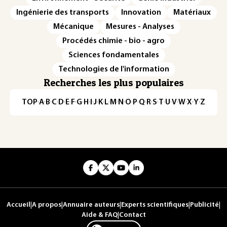
Ingénierie des transports
Innovation
Matériaux
Mécanique
Mesures - Analyses
Procédés chimie - bio - agro
Sciences fondamentales
Technologies de l'information
Recherches les plus populaires
TOP
·
A
·
B
·
C
·
D
·
E
·
F
·
G
·
H
·
I
·
J
·
K
·
L
·
M
·
N
·
O
·
P
·
Q
·
R
·
S
·
T
·
U
·
V
·
W
·
X
·
Y
·
Z
Accueil
|
A propos
|
Annuaire auteurs
|
Experts scientifiques
|
Publicité
|
Aide & FAQ
|
Contact