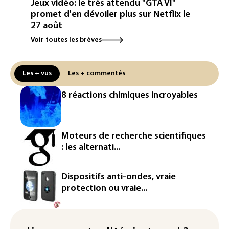
Jeux vidéo: le très attendu "GTA VI"
promet d'en dévoiler plus sur Netflix le
27 août
Voir toutes les brèves
Dans les entrailles de Paris, un chantier
ferroviaire hors norme pour revitaliser
les rails du RER
Les + vus
Les + commentés
Meta se lance sur le marché des logiciels
8 réactions chimiques incroyables
écrits par l'IA, dominé par Anthropic et
OpenAI
Google réorganise sa division IA: Demis
Moteurs de recherche scientifiques
Hassabis passe la main, des stars s'en
: les alternati...
vont
Colombie: un bébé hippopotame
Dispositifs anti-ondes, vraie
descendant de la colonie d'Escobar
protection ou vraie...
meurt malgré les soins
Éclipse: une baisse temporaire de la