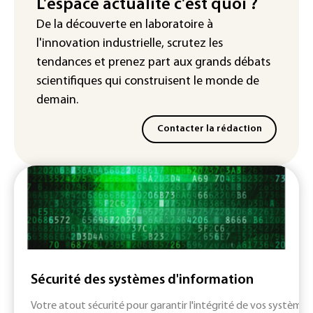
production d'électricité solaire
L'espace actualité c'est quoi ?
attendue en Europe
De la découverte en laboratoire à
l'innovation industrielle, scrutez les
L'Autriche bat son record absolu de
chaleur pour le deuxième jour d'affilée
tendances
et prenez part aux
grands débats
scientifiques
qui construisent le monde de
demain.
Contacter la rédaction
Sécurité des systèmes d'information
Votre atout sécurité pour garantir l'intégrité de vos systèmes