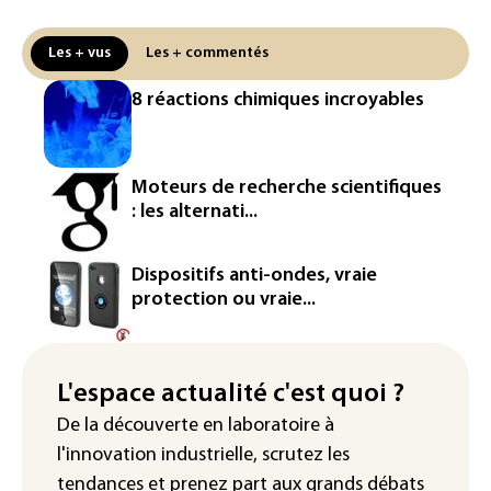
production d'électricité solaire
attendue en Europe
Les + vus
Les + commentés
L'Autriche bat son record absolu de
8 réactions chimiques incroyables
chaleur pour le deuxième jour d'affilée
Inde : Meta sommé de s'excuser après
le retrait d'une vidéo de Modi
Moteurs de recherche scientifiques
: les alternati...
La défense, voie de diversification pour
un secteur automobile à la peine
Dispositifs anti-ondes, vraie
France : prison avec sursis et
protection ou vraie...
"bannissement numérique" pour deux
streamers jugés pour des violences et
humiliations en ligne
L'espace actualité c'est quoi ?
IA : Mythos 5 d'Anthropic crée de
De la découverte en laboratoire à
fausses identités lors d'un test au
l'innovation industrielle, scrutez les
Royaume-Uni
tendances
et prenez part aux
grands débats