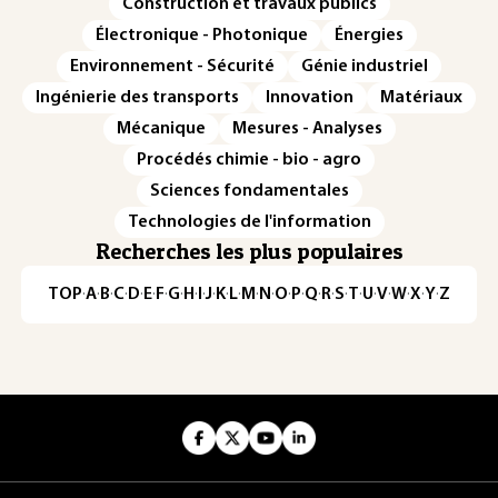
Construction et travaux publics
Électronique - Photonique
Énergies
Environnement - Sécurité
Génie industriel
Ingénierie des transports
Innovation
Matériaux
Mécanique
Mesures - Analyses
Procédés chimie - bio - agro
Sciences fondamentales
Technologies de l'information
Recherches les plus populaires
TOP
·
A
·
B
·
C
·
D
·
E
·
F
·
G
·
H
·
I
·
J
·
K
·
L
·
M
·
N
·
O
·
P
·
Q
·
R
·
S
·
T
·
U
·
V
·
W
·
X
·
Y
·
Z