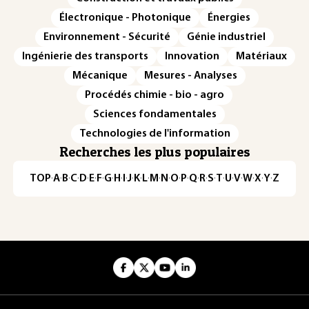
Électronique - Photonique
Énergies
Environnement - Sécurité
Génie industriel
Ingénierie des transports
Innovation
Matériaux
Mécanique
Mesures - Analyses
Procédés chimie - bio - agro
Sciences fondamentales
Technologies de l'information
Recherches les plus populaires
TOP
·
A
·
B
·
C
·
D
·
E
·
F
·
G
·
H
·
I
·
J
·
K
·
L
·
M
·
N
·
O
·
P
·
Q
·
R
·
S
·
T
·
U
·
V
·
W
·
X
·
Y
·
Z