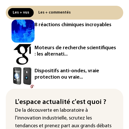
ferroviaire hors norme pour revitaliser
les rails du RER
Les + vus
Les + commentés
Meta se lance sur le marché des logiciels
8 réactions chimiques incroyables
écrits par l'IA, dominé par Anthropic et
OpenAI
Google réorganise sa division IA: Demis
Moteurs de recherche scientifiques
Hassabis passe la main, des stars s'en
: les alternati...
vont
Colombie: un bébé hippopotame
Dispositifs anti-ondes, vraie
descendant de la colonie d'Escobar
protection ou vraie...
meurt malgré les soins
Éclipse: une baisse temporaire de la
production d'électricité solaire
L'espace actualité c'est quoi ?
attendue en Europe
De la découverte en laboratoire à
l'innovation industrielle, scrutez les
L'Autriche bat son record absolu de
chaleur pour le deuxième jour d'affilée
tendances
et prenez part aux
grands débats