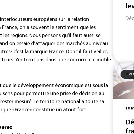
le
Déc
nterlocuteurs européens sur la relation
n France, on a souvent le sentiment que les
 les régions. Nous pensons qu’il faut aussi se
uand on essaie d’attaquer des marchés au niveau
tres- c’est la marque France. Donc il faut veiller,
cteurs n’entrent pas dans une concurrence inutile
Livr
 dit que le développement économique est sous la
du sens pour permettre une prise de décision au
t rester mesuré. Le territoire national a toute sa
10 
arque «France» constitue un atout fort.
Dé
verez
fr