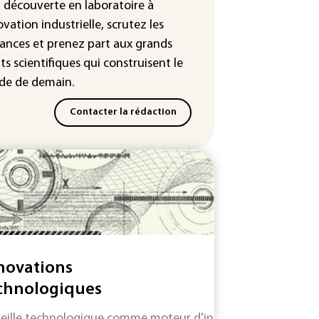
a découverte en laboratoire à
: Mythos 5 d'Anthropic crée de
ovation industrielle, scrutez les
sses identités lors d'un test au
ances
et prenez part aux
grands
yaume-Uni
ts scientifiques
qui construisent le
e de demain.
Contacter la rédaction
novations
chnologiques
veille technologique comme moteur d'innovation pour antic