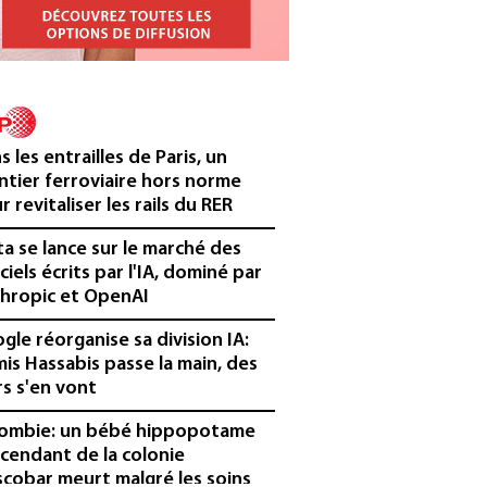
s les entrailles de Paris, un
ntier ferroviaire hors norme
r revitaliser les rails du RER
a se lance sur le marché des
iciels écrits par l'IA, dominé par
hropic et OpenAI
gle réorganise sa division IA:
is Hassabis passe la main, des
rs s'en vont
ombie: un bébé hippopotame
cendant de la colonie
scobar meurt malgré les soins