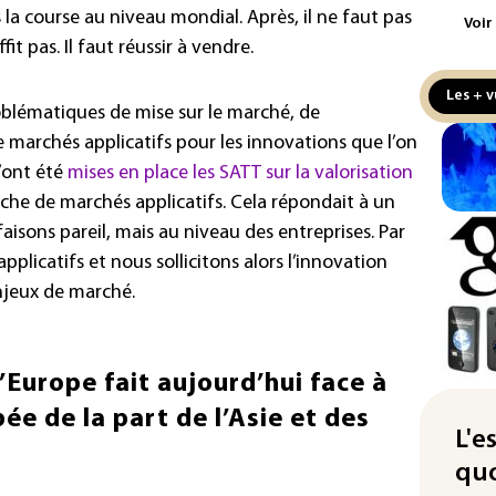
a course au niveau mondial. Après, il ne faut pas
Voir
Écl
it pas. Il faut réussir à vendre.
la 
att
Les + v
oblématiques de mise sur le marché, de
L'A
 marchés applicatifs pour les innovations que l’on
de 
u’ont été
mises en place les SATT sur la valorisation
d'af
rche de marchés applicatifs. Cela répondait à un
Ind
aisons pareil, mais au niveau des entreprises. Par
apr
licatifs et nous sollicitons alors l’innovation
Mo
njeux de marché.
La 
pou
pei
l’Europe fait aujourd’hui face à
Fra
e de la part de l’Asie et des
"ba
L'e
deu
quo
vio