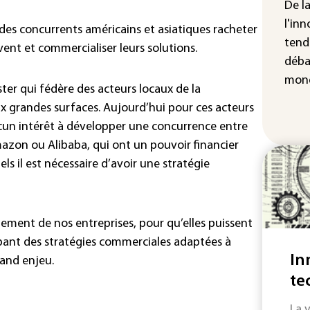
De l
IA 
l'inn
 des concurrents américains et asiatiques racheter
fau
tend
ent et commercialiser leurs solutions.
Ro
déba
mond
ter qui fédère des acteurs locaux de la
x grandes surfaces. Aujourd’hui pour ces acteurs
 aucun intérêt à développer une concurrence entre
mazon ou Alibaba, qui ont un pouvoir financier
 il est nécessaire d’avoir une stratégie
nement de nos entreprises, pour qu’elles puissent
pant des stratégies commerciales adaptées à
In
rand enjeu.
te
La 