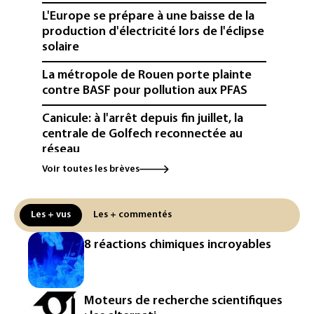
L'Europe se prépare à une baisse de la
production d'électricité lors de l'éclipse
solaire
La métropole de Rouen porte plainte
contre BASF pour pollution aux PFAS
Canicule: à l'arrêt depuis fin juillet, la
centrale de Golfech reconnectée au
réseau
Voir toutes les brèves
Véhicules de livraison autonomes: la
France ouvre la voie à leur
homologation
Les + vus
Les + commentés
Iris³: Eutelsat investira 3,4 milliards
8 réactions chimiques incroyables
d'euros dans la future constellation
européenne
Le magazine VSD racheté par
Moteurs de recherche scientifiques
l'entrepreneur Vianney d'Alançon