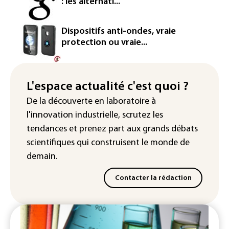
: les alternati...
La production française de maïs
attendue au plus bas depuis 1980
Dispositifs anti-ondes, vraie
protection ou vraie...
"Retour en force" progressif de la
chaleur dans les prochains jours en
France
L'espace actualité c'est quoi ?
L'Arabie saoudite, le Pakistan et la
De la découverte en laboratoire à
Turquie ont signé un accord de défense
l'innovation industrielle, scrutez les
tendances
et prenez part aux
grands débats
scientifiques
qui construisent le monde de
demain.
Contacter la rédaction