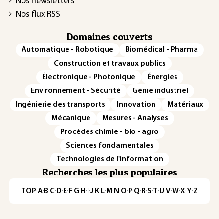
Nos newsletters
Nos flux RSS
Domaines couverts
Automatique - Robotique
Biomédical - Pharma
Construction et travaux publics
Électronique - Photonique
Énergies
Environnement - Sécurité
Génie industriel
Ingénierie des transports
Innovation
Matériaux
Mécanique
Mesures - Analyses
Procédés chimie - bio - agro
Sciences fondamentales
Technologies de l'information
Recherches les plus populaires
TOP
·
A
·
B
·
C
·
D
·
E
·
F
·
G
·
H
·
I
·
J
·
K
·
L
·
M
·
N
·
O
·
P
·
Q
·
R
·
S
·
T
·
U
·
V
·
W
·
X
·
Y
·
Z