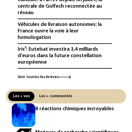
centrale de Golfech reconnectée au
réseau
Véhicules de livraison autonomes: la
France ouvre la voie à leur
homologation
Iris³: Eutelsat investira 3,4 milliards
d'euros dans la future constellation
européenne
Le magazine VSD racheté par
Voir toutes les brèves
l'entrepreneur Vianney d'Alançon
La production française de maïs
Les + vus
Les + commentés
attendue au plus bas depuis 1980
8 réactions chimiques incroyables
"Retour en force" progressif de la
chaleur dans les prochains jours en
France