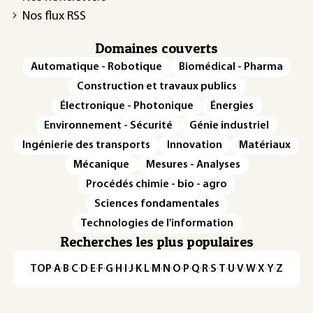
Nos flux RSS
Domaines couverts
Automatique - Robotique
Biomédical - Pharma
Construction et travaux publics
Électronique - Photonique
Énergies
Environnement - Sécurité
Génie industriel
Ingénierie des transports
Innovation
Matériaux
Mécanique
Mesures - Analyses
Procédés chimie - bio - agro
Sciences fondamentales
Technologies de l'information
Recherches les plus populaires
TOP
·
A
·
B
·
C
·
D
·
E
·
F
·
G
·
H
·
I
·
J
·
K
·
L
·
M
·
N
·
O
·
P
·
Q
·
R
·
S
·
T
·
U
·
V
·
W
·
X
·
Y
·
Z