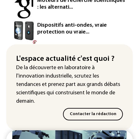
Moteurs de recherche scientifiques
L'Arabie saoudite, le Pakistan et la
: les alternati...
Turquie ont signé un accord de défense
Le Sri Lanka bloque près de 100
Dispositifs anti-ondes, vraie
nouveaux sites de paris en ligne non
protection ou vraie...
autorisés
Petrobras: le bénéfice net double au 2e
trimestre 2026, avec la hausse des prix
L'espace actualité c'est quoi ?
du pétrole
De la découverte en laboratoire à
l'innovation industrielle, scrutez les
tendances
et prenez part aux
grands débats
scientifiques
qui construisent le monde de
demain.
Contacter la rédaction