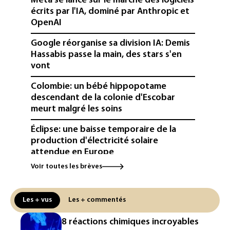
Meta se lance sur le marché des logiciels
écrits par l'IA, dominé par Anthropic et
OpenAI
Google réorganise sa division IA: Demis
Hassabis passe la main, des stars s'en
vont
Colombie: un bébé hippopotame
descendant de la colonie d'Escobar
meurt malgré les soins
Éclipse: une baisse temporaire de la
production d'électricité solaire
attendue en Europe
Voir toutes les brèves
L'Autriche bat son record absolu de
chaleur pour le deuxième jour d'affilée
Les + vus
Les + commentés
Inde : Meta sommé de s'excuser après
le retrait d'une vidéo de Modi
8 réactions chimiques incroyables