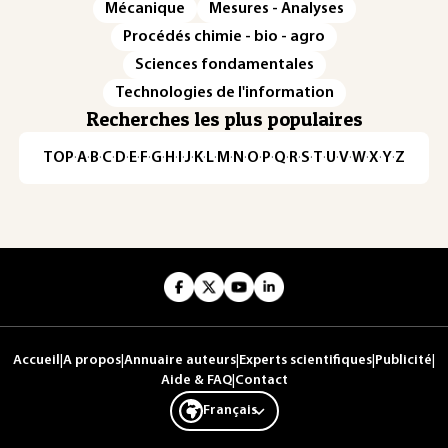
Mécanique
Mesures - Analyses
Procédés chimie - bio - agro
Sciences fondamentales
Technologies de l'information
Recherches les plus populaires
TOP
·
A
·
B
·
C
·
D
·
E
·
F
·
G
·
H
·
I
·
J
·
K
·
L
·
M
·
N
·
O
·
P
·
Q
·
R
·
S
·
T
·
U
·
V
·
W
·
X
·
Y
·
Z
Accueil
|
A propos
|
Annuaire auteurs
|
Experts scientifiques
|
Publicité
|
Aide & FAQ
|
Contact
Français