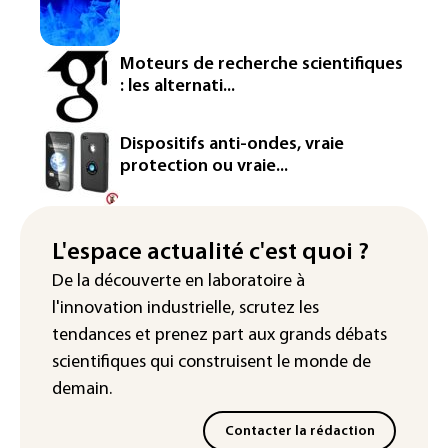
La défense, voie de diversification pour
un secteur automobile à la peine
Moteurs de recherche scientifiques
France : prison avec sursis et
: les alternati...
"bannissement numérique" pour deux
streamers jugés pour des violences et
humiliations en ligne
Dispositifs anti-ondes, vraie
protection ou vraie...
IA : Mythos 5 d'Anthropic crée de
fausses identités lors d'un test au
Royaume-Uni
L'espace actualité c'est quoi ?
Sri Lanka : interdiction d'accès à des
De la découverte en laboratoire à
sites majeurs de jeux en ligne
l'innovation industrielle, scrutez les
tendances
et prenez part aux
grands débats
scientifiques
qui construisent le monde de
demain.
Contacter la rédaction